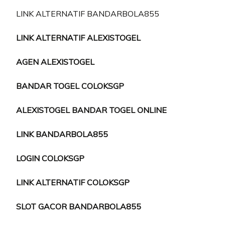
LINK ALTERNATIF BANDARBOLA855
LINK ALTERNATIF ALEXISTOGEL
AGEN ALEXISTOGEL
BANDAR TOGEL COLOKSGP
ALEXISTOGEL BANDAR TOGEL ONLINE
LINK BANDARBOLA855
LOGIN COLOKSGP
LINK ALTERNATIF COLOKSGP
SLOT GACOR BANDARBOLA855