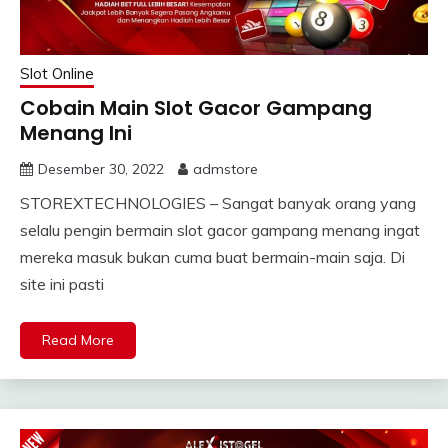
Slot Online
Cobain Main Slot Gacor Gampang
Menang Ini
Desember 30, 2022
admstore
STOREXTECHNOLOGIES – Sangat banyak orang yang
selalu pengin bermain slot gacor gampang menang ingat
mereka masuk bukan cuma buat bermain-main saja. Di
site ini pasti
Read More