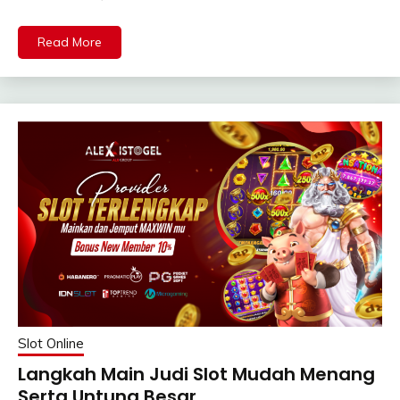
Read More
Slot Online
Langkah Main Judi Slot Mudah Menang
Serta Untung Besar