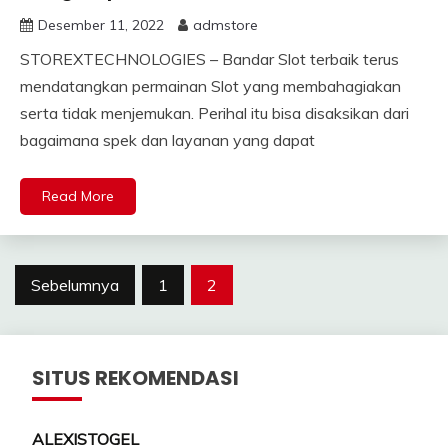
Desember 11, 2022
admstore
STOREXTECHNOLOGIES – Bandar Slot terbaik terus
mendatangkan permainan Slot yang membahagiakan
serta tidak menjemukan. Perihal itu bisa disaksikan dari
bagaimana spek dan layanan yang dapat
Read More
Paginasi
Sebelumnya
1
2
pos
SITUS REKOMENDASI
ALEXISTOGEL