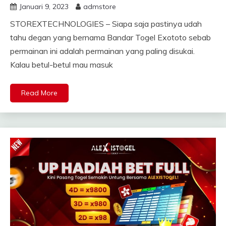
Januari 9, 2023
admstore
STOREXTECHNOLOGIES – Siapa saja pastinya udah
tahu degan yang bernama Bandar Togel Exototo sebab
permainan ini adalah permainan yang paling disukai.
Kalau betul-betul mau masuk
Read More