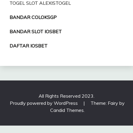
TOGEL SLOT ALEXISTOGEL
BANDAR COLOKSGP
BANDAR SLOT IOSBET
DAFTAR IOSBET
All Rights Reserved 2023.
Proudly powered by WordPress
|
Theme: Fairy by
Candid Themes
.