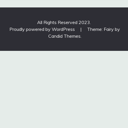
All Rights Reserved 2023.
Proudly powered by WordPress
|
Theme: Fairy by
Candid Themes
.