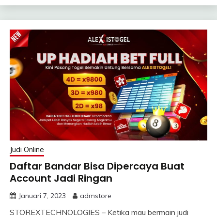
Judi Online
Daftar Bandar Bisa Dipercaya Buat
Account Jadi Ringan
Januari 7, 2023
admstore
STOREXTECHNOLOGIES – Ketika mau bermain judi