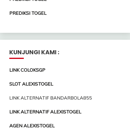
PREDIKSI TOGEL
KUNJUNGI KAMI :
LINK COLOKSGP
SLOT ALEXISTOGEL
LINK ALTERNATIF BANDARBOLA855
LINK ALTERNATIF ALEXISTOGEL
AGEN ALEXISTOGEL