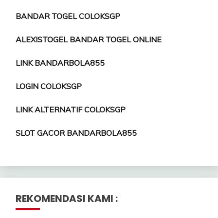
BANDAR TOGEL COLOKSGP
ALEXISTOGEL BANDAR TOGEL ONLINE
LINK BANDARBOLA855
LOGIN COLOKSGP
LINK ALTERNATIF COLOKSGP
SLOT GACOR BANDARBOLA855
REKOMENDASI KAMI :