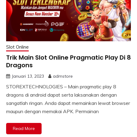
Slot Online
Trik Main Slot Online Pragmatic Play Di 8
Dragons
Januari 13, 2023
admstore
STOREXTECHNOLOGIES – Main pragmatic play 8
dragons di android dapat serta laksanakan dengan
sangatlah ringan. Anda dapat memainkan lewat browser
maupun dengan memakai APK. Permainan
Read More