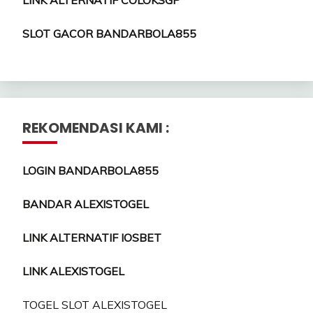
SLOT GACOR BANDARBOLA855
REKOMENDASI KAMI :
LOGIN BANDARBOLA855
BANDAR ALEXISTOGEL
LINK ALTERNATIF IOSBET
LINK ALEXISTOGEL
TOGEL SLOT ALEXISTOGEL