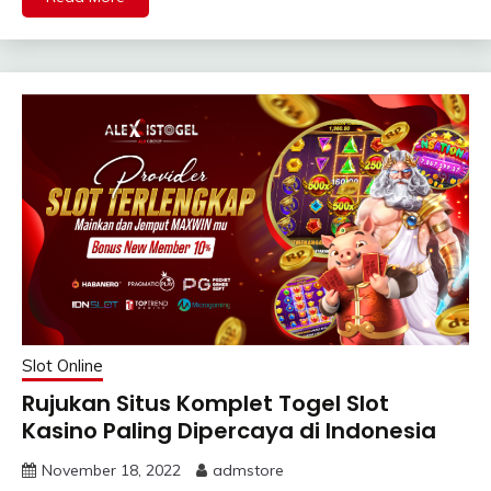
Slot Online
Rujukan Situs Komplet Togel Slot
Kasino Paling Dipercaya di Indonesia
November 18, 2022
admstore