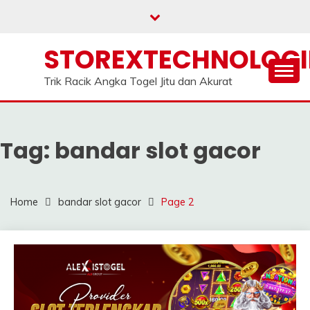
Skip
to
content
STOREXTECHNOLOGI
Trik Racik Angka Togel Jitu dan Akurat
Tag:
bandar slot gacor
Home
bandar slot gacor
Page 2