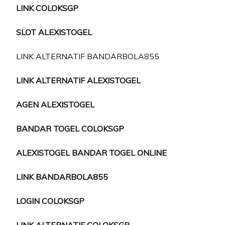
LINK COLOKSGP
SLOT ALEXISTOGEL
LINK ALTERNATIF BANDARBOLA855
LINK ALTERNATIF ALEXISTOGEL
AGEN ALEXISTOGEL
BANDAR TOGEL COLOKSGP
ALEXISTOGEL BANDAR TOGEL ONLINE
LINK BANDARBOLA855
LOGIN COLOKSGP
LINK ALTERNATIF COLOKSGP