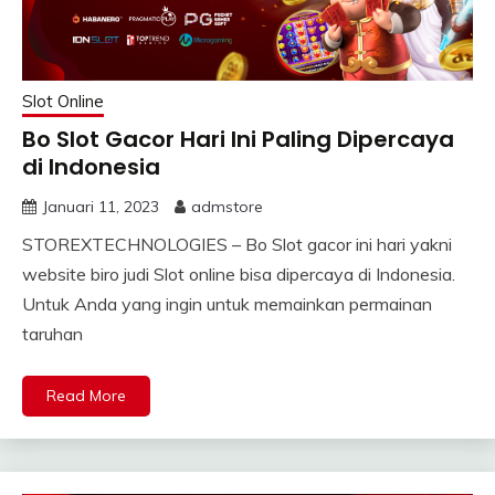
Slot Online
Bo Slot Gacor Hari Ini Paling Dipercaya
di Indonesia
Januari 11, 2023
admstore
STOREXTECHNOLOGIES – Bo Slot gacor ini hari yakni
website biro judi Slot online bisa dipercaya di Indonesia.
Untuk Anda yang ingin untuk memainkan permainan
taruhan
Read More