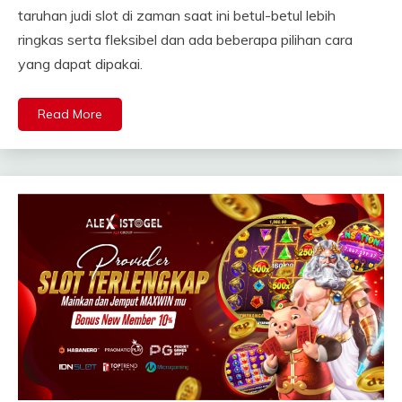
taruhan judi slot di zaman saat ini betul-betul lebih
ringkas serta fleksibel dan ada beberapa pilihan cara
yang dapat dipakai.
Read More