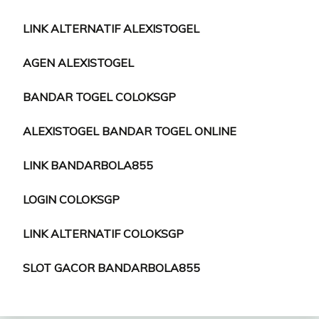
LINK ALTERNATIF ALEXISTOGEL
AGEN ALEXISTOGEL
BANDAR TOGEL COLOKSGP
ALEXISTOGEL BANDAR TOGEL ONLINE
LINK BANDARBOLA855
LOGIN COLOKSGP
LINK ALTERNATIF COLOKSGP
SLOT GACOR BANDARBOLA855