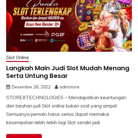
Slot Online
Langkah Main Judi Slot Mudah Menang
Serta Untung Besar
Desember 26, 2022
admstore
STOREXTECHNOLOGIES – Mendapatkan keuntungan
dari taruhan judi Slot online bukan soal yang simpel.
Semuanya pemain harus serius dapat memakai
kesempatan lebih-lebih lagi Slot sendiri jadi