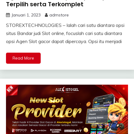
Terpilih serta Terkomplet
Januari 1, 2023
admstore
STOREXTECHNOLOGIES – Ialah cari satu diantara opsi
situs Bandar judi Slot online, focuslah cari satu diantara
opsi Agen Slot gacor dapat dipercaya. Opsi itu menjadi
Read More