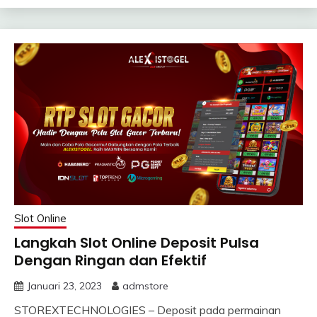
Slot Online
Langkah Slot Online Deposit Pulsa
Dengan Ringan dan Efektif
Januari 23, 2023
admstore
STOREXTECHNOLOGIES – Deposit pada permainan