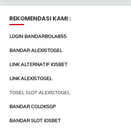
REKOMENDASI KAMI :
LOGIN BANDARBOLA855
BANDAR ALEXISTOGEL
LINK ALTERNATIF IOSBET
LINK ALEXISTOGEL
TOGEL SLOT ALEXISTOGEL
BANDAR COLOKSGP
BANDAR SLOT IOSBET