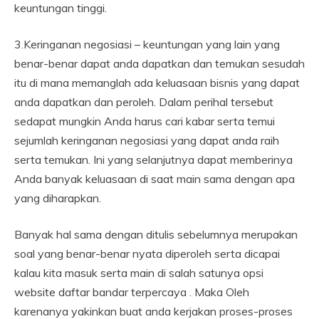
keuntungan tinggi.
3.Keringanan negosiasi – keuntungan yang lain yang
benar-benar dapat anda dapatkan dan temukan sesudah
itu di mana memanglah ada keluasaan bisnis yang dapat
anda dapatkan dan peroleh. Dalam perihal tersebut
sedapat mungkin Anda harus cari kabar serta temui
sejumlah keringanan negosiasi yang dapat anda raih
serta temukan. Ini yang selanjutnya dapat memberinya
Anda banyak keluasaan di saat main sama dengan apa
yang diharapkan.
Banyak hal sama dengan ditulis sebelumnya merupakan
soal yang benar-benar nyata diperoleh serta dicapai
kalau kita masuk serta main di salah satunya opsi
website daftar bandar terpercaya . Maka Oleh
karenanya yakinkan buat anda kerjakan proses-proses