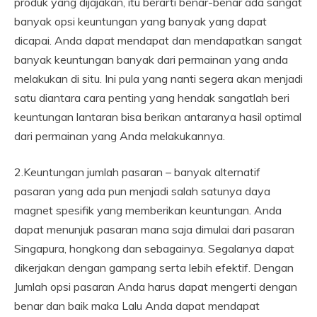
produk yang dijajakan, itu berarti benar-benar ada sangat
banyak opsi keuntungan yang banyak yang dapat
dicapai. Anda dapat mendapat dan mendapatkan sangat
banyak keuntungan banyak dari permainan yang anda
melakukan di situ. Ini pula yang nanti segera akan menjadi
satu diantara cara penting yang hendak sangatlah beri
keuntungan lantaran bisa berikan antaranya hasil optimal
dari permainan yang Anda melakukannya.
2.Keuntungan jumlah pasaran – banyak alternatif
pasaran yang ada pun menjadi salah satunya daya
magnet spesifik yang memberikan keuntungan. Anda
dapat menunjuk pasaran mana saja dimulai dari pasaran
Singapura, hongkong dan sebagainya. Segalanya dapat
dikerjakan dengan gampang serta lebih efektif. Dengan
Jumlah opsi pasaran Anda harus dapat mengerti dengan
benar dan baik maka Lalu Anda dapat mendapat