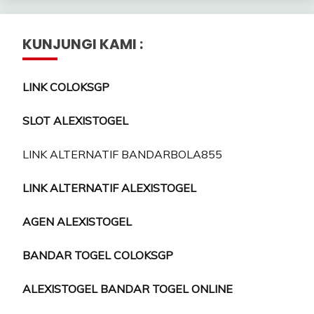
KUNJUNGI KAMI :
LINK COLOKSGP
SLOT ALEXISTOGEL
LINK ALTERNATIF BANDARBOLA855
LINK ALTERNATIF ALEXISTOGEL
AGEN ALEXISTOGEL
BANDAR TOGEL COLOKSGP
ALEXISTOGEL BANDAR TOGEL ONLINE