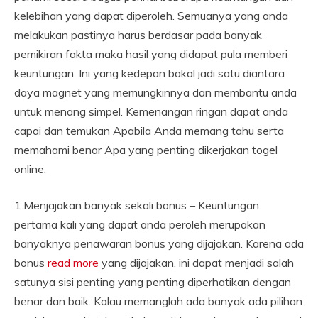
kelebihan yang dapat diperoleh. Semuanya yang anda
melakukan pastinya harus berdasar pada banyak
pemikiran fakta maka hasil yang didapat pula memberi
keuntungan. Ini yang kedepan bakal jadi satu diantara
daya magnet yang memungkinnya dan membantu anda
untuk menang simpel. Kemenangan ringan dapat anda
capai dan temukan Apabila Anda memang tahu serta
memahami benar Apa yang penting dikerjakan togel
online.
1.Menjajakan banyak sekali bonus – Keuntungan
pertama kali yang dapat anda peroleh merupakan
banyaknya penawaran bonus yang dijajakan. Karena ada
bonus
read more
yang dijajakan, ini dapat menjadi salah
satunya sisi penting yang penting diperhatikan dengan
benar dan baik. Kalau memanglah ada banyak ada pilihan