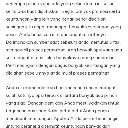
beberapa pilihan yang ada yang sekian lama ini sesuai
serta baik buat diputuskan. Begitu banyak promosi serta
keuntungan yang lain yang benar-benar disajikan
sehingga kita dapat mendapat banyak keuntungan yang
besar. Anda harus cari info dan dapatkan infonya
Darimanakah sumber saat sebelum anda memutus untuk
mengawali proses permainan. Ada banyak opsi yang ada
serta dapat ditemui oleh banyaknya orang sampai kini.
Pertimbangkan dengan bagus banyak keuntungan yang
dijajakan sebelumnya anda mulai proses permainan.
Anda direkomendasikan buat mencaari dan mendapati
salah satunya opsi terbaik di antara banyak ada pilihan
yang siap. Dengan demikian Anda mesti yakinkan untuk
tergabung dari sana Kalau betul-betul Anda pengin
mendapat keuntungan. Apabila Anda benar-benar ingin
untung beraneka alternatif keuntungan banyak dari