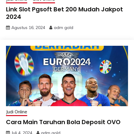
Link Slot Pgsoft Bet 200 Mudah Jakpot
2024
Agustus 16, 2024
adm gold
Judi Online
Cara Main Taruhan Bola Deposit OVO
Juli 4, 2024
adm gold