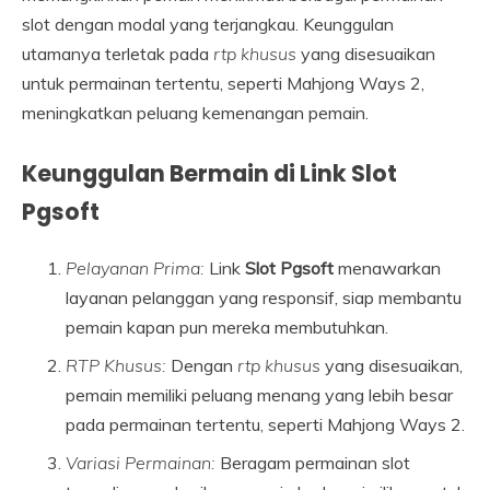
slot dengan modal yang terjangkau. Keunggulan
utamanya terletak pada
rtp khusus
yang disesuaikan
untuk permainan tertentu, seperti Mahjong Ways 2,
meningkatkan peluang kemenangan pemain.
Keunggulan Bermain di Link Slot
Pgsoft
Pelayanan Prima:
Link
Slot Pgsoft
menawarkan
layanan pelanggan yang responsif, siap membantu
pemain kapan pun mereka membutuhkan.
RTP Khusus:
Dengan
rtp khusus
yang disesuaikan,
pemain memiliki peluang menang yang lebih besar
pada permainan tertentu, seperti Mahjong Ways 2.
Variasi Permainan:
Beragam permainan slot