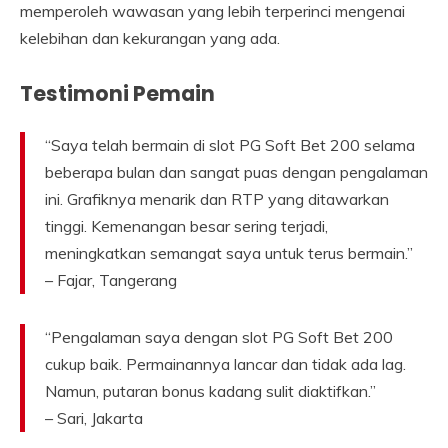
memperoleh wawasan yang lebih terperinci mengenai
kelebihan dan kekurangan yang ada.
Testimoni Pemain
“Saya telah bermain di slot PG Soft Bet 200 selama
beberapa bulan dan sangat puas dengan pengalaman
ini. Grafiknya menarik dan RTP yang ditawarkan
tinggi. Kemenangan besar sering terjadi,
meningkatkan semangat saya untuk terus bermain.”
– Fajar, Tangerang
“Pengalaman saya dengan slot PG Soft Bet 200
cukup baik. Permainannya lancar dan tidak ada lag.
Namun, putaran bonus kadang sulit diaktifkan.”
– Sari, Jakarta