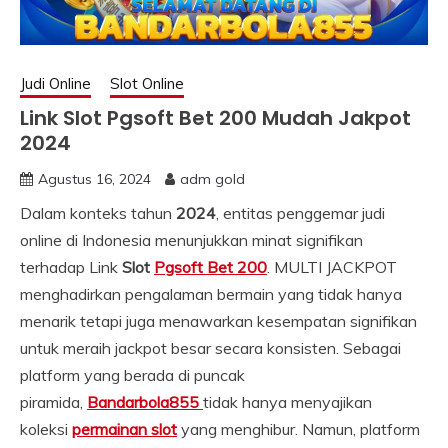
Judi Online
Slot Online
Link Slot Pgsoft Bet 200 Mudah Jakpot
2024
Agustus 16, 2024
adm gold
Dalam konteks tahun
2024
, entitas penggemar judi
online di Indonesia menunjukkan minat signifikan
terhadap Link
Slot
Pgsoft Bet 200
. MULTI JACKPOT
menghadirkan pengalaman bermain yang tidak hanya
menarik tetapi juga menawarkan kesempatan signifikan
untuk meraih jackpot besar secara konsisten. Sebagai
platform yang berada di puncak
piramida,
Bandarbola855
tidak hanya menyajikan
koleksi
permainan slot
yang menghibur. Namun, platform