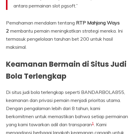
antara permainan slot pgsoft.”
Pemahaman mendalam tentang
RTP Mahjong Ways
2
membantu pemain meningkatkan strategi mereka. Ini
termasuk pengelolaan taruhan bet 200 untuk hasil
maksimal.
Keamanan Bermain di Situs Judi
Bola Terlengkap
Di situs judi bola terlengkap seperti BANDARBOLA855,
keamanan dan privasi pemain menjadi prioritas utama.
Dengan pengalaman lebih dari 8 tahun, kami
berkomitmen untuk memastikan bahwa setiap permainan
1
yang kami tawarkan adil dan transparan
. Kami
mengadopsi berbagai langkah keamanan canggih untuk