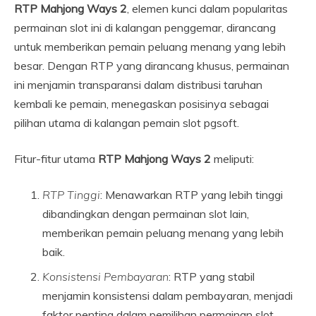
RTP Mahjong Ways 2
, elemen kunci dalam popularitas
permainan slot ini di kalangan penggemar, dirancang
untuk memberikan pemain peluang menang yang lebih
besar. Dengan RTP yang dirancang khusus, permainan
ini menjamin transparansi dalam distribusi taruhan
kembali ke pemain, menegaskan posisinya sebagai
pilihan utama di kalangan pemain slot pgsoft.
Fitur-fitur utama
RTP Mahjong Ways 2
meliputi:
RTP Tinggi
: Menawarkan RTP yang lebih tinggi
dibandingkan dengan permainan slot lain,
memberikan pemain peluang menang yang lebih
baik.
Konsistensi Pembayaran
: RTP yang stabil
menjamin konsistensi dalam pembayaran, menjadi
faktor penting dalam pemilihan permainan slot.