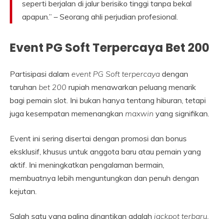
seperti berjalan di jalur berisiko tinggi tanpa bekal
apapun.” – Seorang ahli perjudian profesional.
Event PG Soft Terpercaya Bet 200
Partisipasi dalam
event PG Soft terpercaya
dengan
taruhan
bet 200
rupiah menawarkan peluang menarik
bagi pemain slot. Ini bukan hanya tentang hiburan, tetapi
juga kesempatan memenangkan
maxwin
yang signifikan.
Event ini sering disertai dengan promosi dan bonus
eksklusif, khusus untuk anggota baru atau pemain yang
aktif. Ini meningkatkan pengalaman bermain,
membuatnya lebih menguntungkan dan penuh dengan
kejutan.
Salah satu yang paling dinantikan adalah
jackpot terbaru
.