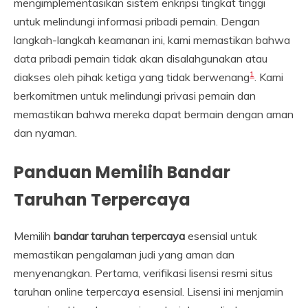
mengimplementasikan sistem enkripsi tingkat tinggi
untuk melindungi informasi pribadi pemain. Dengan
langkah-langkah keamanan ini, kami memastikan bahwa
data pribadi pemain tidak akan disalahgunakan atau
1
diakses oleh pihak ketiga yang tidak berwenang
. Kami
berkomitmen untuk melindungi privasi pemain dan
memastikan bahwa mereka dapat bermain dengan aman
dan nyaman.
Panduan Memilih Bandar
Taruhan Terpercaya
Memilih
bandar taruhan terpercaya
esensial untuk
memastikan pengalaman judi yang aman dan
menyenangkan. Pertama, verifikasi lisensi resmi situs
taruhan online terpercaya esensial. Lisensi ini menjamin