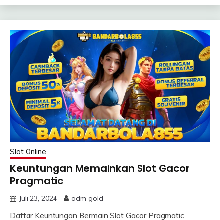
Slot Online
Keuntungan Memainkan Slot Gacor
Pragmatic
Juli 23, 2024
adm gold
Daftar Keuntungan Bermain Slot Gacor Pragmatic