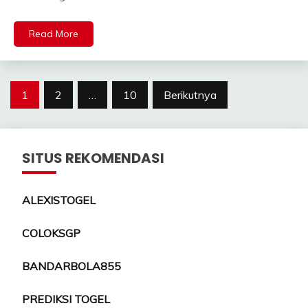
Read More
Paginasi
1
2
…
10
Berikutnya
pos
SITUS REKOMENDASI
ALEXISTOGEL
COLOKSGP
BANDARBOLA855
PREDIKSI TOGEL