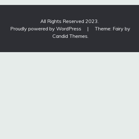
All Rights Reserved 2023.
Proudly powered by WordPress
|
Theme: Fairy by
Candid Themes
.