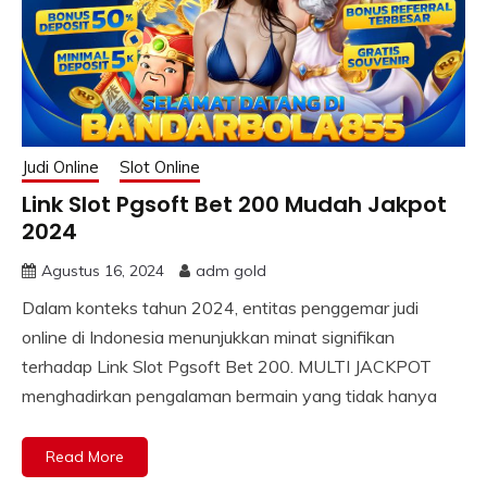
Judi Online
Slot Online
Link Slot Pgsoft Bet 200 Mudah Jakpot
2024
Agustus 16, 2024
adm gold
Dalam konteks tahun 2024, entitas penggemar judi
online di Indonesia menunjukkan minat signifikan
terhadap Link Slot Pgsoft Bet 200. MULTI JACKPOT
menghadirkan pengalaman bermain yang tidak hanya
Read More