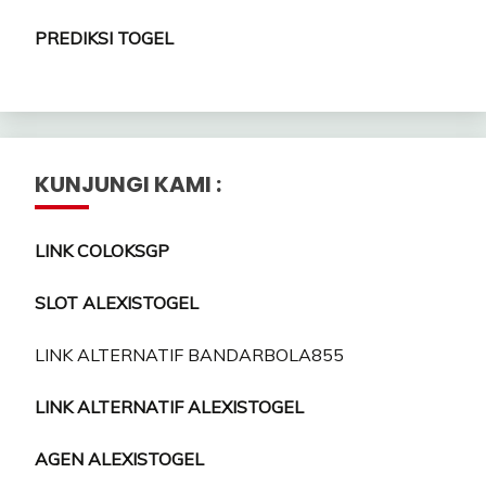
PREDIKSI TOGEL
KUNJUNGI KAMI :
LINK COLOKSGP
SLOT ALEXISTOGEL
LINK ALTERNATIF BANDARBOLA855
LINK ALTERNATIF ALEXISTOGEL
AGEN ALEXISTOGEL