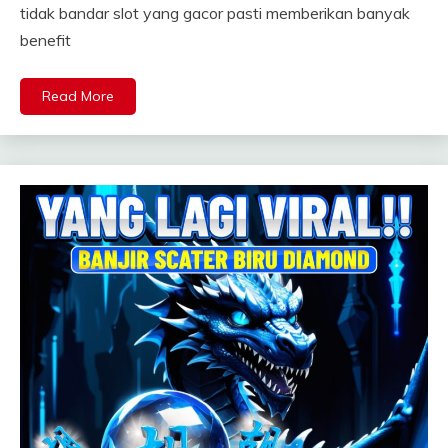
tidak bandar slot yang gacor pasti memberikan banyak
benefit
Read More