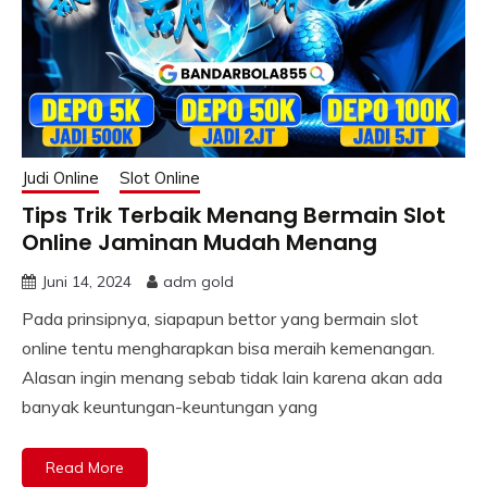
Judi Online
Slot Online
Tips Trik Terbaik Menang Bermain Slot
Online Jaminan Mudah Menang
Juni 14, 2024
adm gold
Pada prinsipnya, siapapun bettor yang bermain slot
online tentu mengharapkan bisa meraih kemenangan.
Alasan ingin menang sebab tidak lain karena akan ada
banyak keuntungan-keuntungan yang
Read More