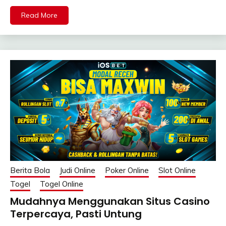
Read More
Berita Bola
Judi Online
Poker Online
Slot Online
Togel
Togel Online
Mudahnya Menggunakan Situs Casino
Terpercaya, Pasti Untung