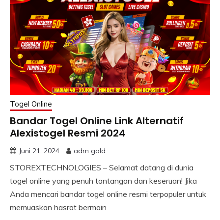
Togel Online
Bandar Togel Online Link Alternatif
Alexistogel Resmi 2024
Juni 21, 2024
adm gold
STOREXTECHNOLOGIES – Selamat datang di dunia
togel online yang penuh tantangan dan keseruan! Jika
Anda mencari bandar togel online resmi terpopuler untuk
memuaskan hasrat bermain