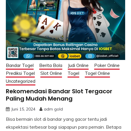
Bandar Togel
Berita Bola
Judi Online
Poker Online
Prediksi Togel
Slot Online
Togel
Togel Online
Uncategorized
Rekomendasi Bandar Slot Tergacor
Paling Mudah Menang
Juni 15, 2024
adm gold
Bisa bermain slot di bandar yang gacor tentu jadi
ekspektasi terbesar bagi siapapun para pemain. Betapa