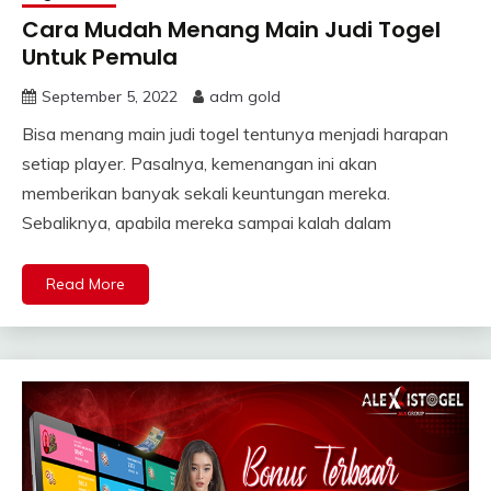
Cara Mudah Menang Main Judi Togel
Untuk Pemula
September 5, 2022
adm gold
Bisa menang main judi togel tentunya menjadi harapan
setiap player. Pasalnya, kemenangan ini akan
memberikan banyak sekali keuntungan mereka.
Sebaliknya, apabila mereka sampai kalah dalam
Read More