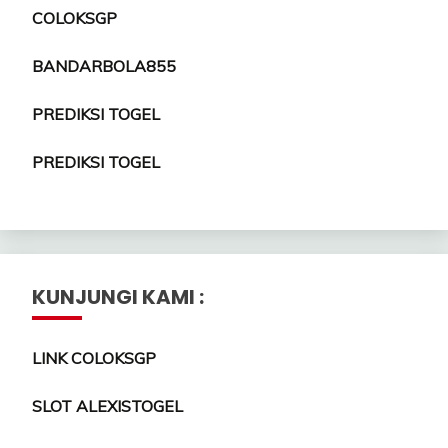
COLOKSGP
BANDARBOLA855
PREDIKSI TOGEL
PREDIKSI TOGEL
KUNJUNGI KAMI :
LINK COLOKSGP
SLOT ALEXISTOGEL