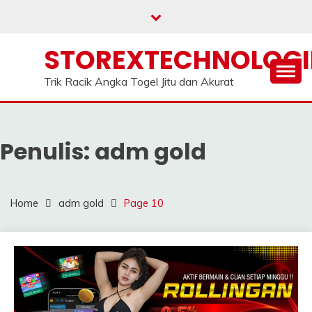
Skip
to
content
STOREXTECHNOLOGI
Trik Racik Angka Togel Jitu dan Akurat
Penulis:
adm gold
Home
adm gold
Page 10