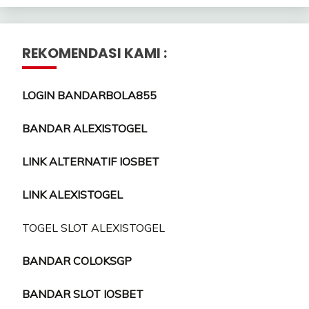
REKOMENDASI KAMI :
LOGIN BANDARBOLA855
BANDAR ALEXISTOGEL
LINK ALTERNATIF IOSBET
LINK ALEXISTOGEL
TOGEL SLOT ALEXISTOGEL
BANDAR COLOKSGP
BANDAR SLOT IOSBET