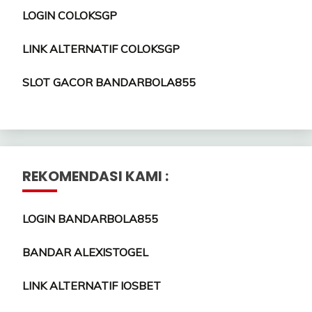
LOGIN COLOKSGP
LINK ALTERNATIF COLOKSGP
SLOT GACOR BANDARBOLA855
REKOMENDASI KAMI :
LOGIN BANDARBOLA855
BANDAR ALEXISTOGEL
LINK ALTERNATIF IOSBET