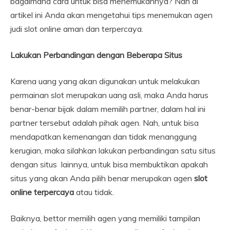
bagaimana cara untuk bisa menemukannya? Nah di
artikel ini Anda akan mengetahui tips menemukan agen
judi slot online aman dan terpercaya.
Lakukan Perbandingan dengan Beberapa Situs
Karena uang yang akan digunakan untuk melakukan
permainan slot merupakan uang asli, maka Anda harus
benar-benar bijak dalam memilih partner, dalam hal ini
partner tersebut adalah pihak agen. Nah, untuk bisa
mendapatkan kemenangan dan tidak menanggung
kerugian, maka silahkan lakukan perbandingan satu situs
dengan situs lainnya, untuk bisa membuktikan apakah
situs yang akan Anda pilih benar merupakan agen
slot
online terpercaya
atau tidak.
Baiknya, bettor memilih agen yang memiliki tampilan