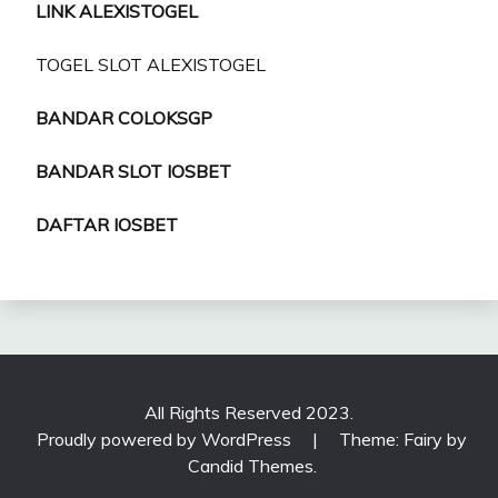
LINK ALEXISTOGEL
TOGEL SLOT ALEXISTOGEL
BANDAR COLOKSGP
BANDAR SLOT IOSBET
DAFTAR IOSBET
All Rights Reserved 2023.
Proudly powered by WordPress
|
Theme: Fairy by
Candid Themes
.