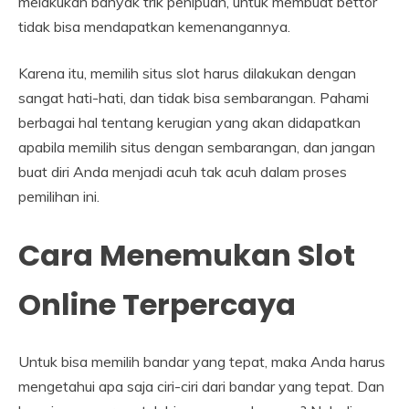
melakukan banyak trik penipuan, untuk membuat bettor
tidak bisa mendapatkan kemenangannya.
Karena itu, memilih situs slot harus dilakukan dengan
sangat hati-hati, dan tidak bisa sembarangan. Pahami
berbagai hal tentang kerugian yang akan didapatkan
apabila memilih situs dengan sembarangan, dan jangan
buat diri Anda menjadi acuh tak acuh dalam proses
pemilihan ini.
Cara Menemukan Slot
Online Terpercaya
Untuk bisa memilih bandar yang tepat, maka Anda harus
mengetahui apa saja ciri-ciri dari bandar yang tepat. Dan