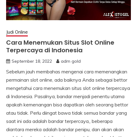
Judi Online
Cara Menemukan Situs Slot Online
Terpercaya di Indonesia
September 18, 2022
adm gold
Sebelum jauh membahas mengenai cara memenangkan
permainan slot online, ada baiknya Anda sebagai bettor
mengetahui cara menemukan situs slot online terpercaya
di Indonesia. Pasalnya, bandar menjadi penentu utama
apakah kemenangan bisa dapatkan oleh seorang bettor
atau tidak. Perlu diingat bawa tidak semua bandar yang
saat ini ada adalah bandar terpercaya,, beberapa
diantara mereka adalah bandar penipu, dan akan akan