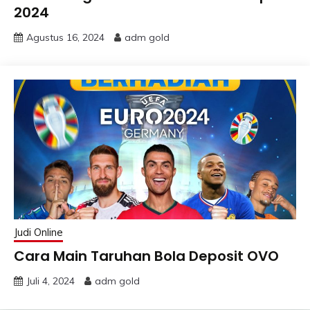
2024
Agustus 16, 2024
adm gold
Judi Online
Cara Main Taruhan Bola Deposit OVO
Juli 4, 2024
adm gold