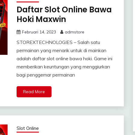
Daftar Slot Online Bawa
Hoki Maxwin
Februari 14, 2023
admstore
STOREXTECHNOLOGIES – Salah satu
permainan yang menarik untuk di mainkan
adalah daftar slot online bawa hoki. Game ini
memberikan keuntungan yang menggiurkan
bagi penggemar permainan
Read More
Slot Online