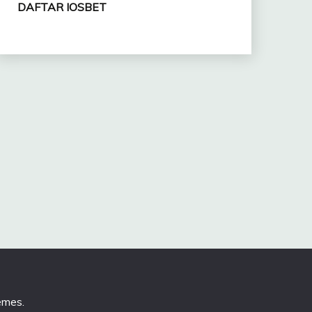
DAFTAR IOSBET
emes
.