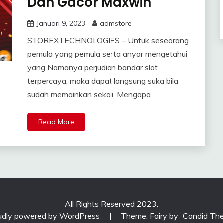
Dan Gacor Maxwin
Januari 9, 2023
admstore
STOREXTECHNOLOGIES – Untuk seseorang
pemula yang pemula serta anyar mengetahui
yang Namanya perjudian bandar slot
terpercaya, maka dapat langsung suka bila
sudah memainkan sekali. Mengapa
Read More
All Rights Reserved 2023.
udly powered by WordPress
|
Theme: Fairy by
Candid Th