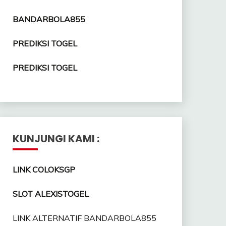
BANDARBOLA855
PREDIKSI TOGEL
PREDIKSI TOGEL
KUNJUNGI KAMI :
LINK COLOKSGP
SLOT ALEXISTOGEL
LINK ALTERNATIF BANDARBOLA855