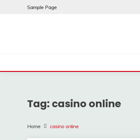
Skip
Sample Page
to
content
Tag:
casino online
Home
casino online