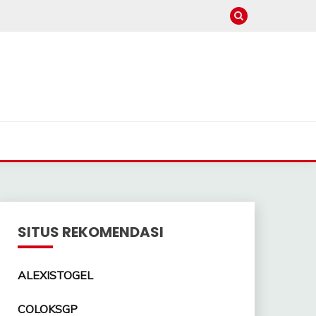
SITUS REKOMENDASI
ALEXISTOGEL
COLOKSGP