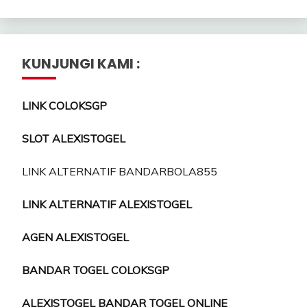
KUNJUNGI KAMI :
LINK COLOKSGP
SLOT ALEXISTOGEL
LINK ALTERNATIF BANDARBOLA855
LINK ALTERNATIF ALEXISTOGEL
AGEN ALEXISTOGEL
BANDAR TOGEL COLOKSGP
ALEXISTOGEL BANDAR TOGEL ONLINE