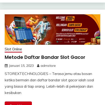
Slot Online
Metode Daftar Bandar Slot Gacor
Januari 15, 2023
admstore
STOREXTECHNOLOGIES – Terasa jemu atau bosan
ketika bermain dan daftar bandar slot gacor ialah soal
yang biasa di tiap orang. Lebih-lebih di pekerjaan dan
kesibukan