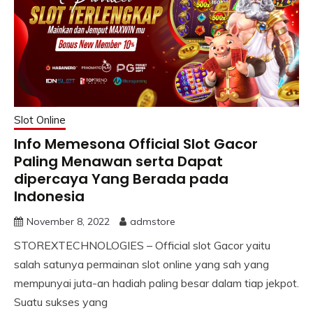
Slot Online
Info Memesona Official Slot Gacor
Paling Menawan serta Dapat
dipercaya Yang Berada pada
Indonesia
November 8, 2022
admstore
STOREXTECHNOLOGIES – Official slot Gacor yaitu
salah satunya permainan slot online yang sah yang
mempunyai juta-an hadiah paling besar dalam tiap jekpot.
Suatu sukses yang