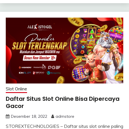
Slot Online
Daftar Situs Slot Online Bisa Dipercaya
Gacor
Desember 18, 2022
admstore
STOREXTECHNOLOGIES – Daftar situs slot online paling