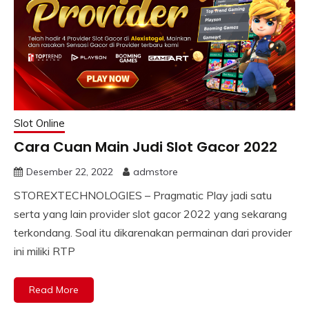
Slot Online
Cara Cuan Main Judi Slot Gacor 2022
Desember 22, 2022
admstore
STOREXTECHNOLOGIES – Pragmatic Play jadi satu
serta yang lain provider slot gacor 2022 yang sekarang
terkondang. Soal itu dikarenakan permainan dari provider
ini miliki RTP
Read More