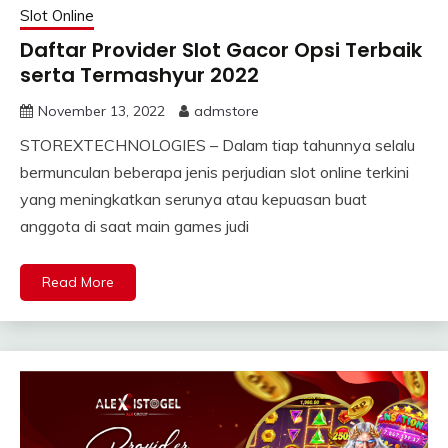
Slot Online
Daftar Provider Slot Gacor Opsi Terbaik
serta Termashyur 2022
November 13, 2022
admstore
STOREXTECHNOLOGIES – Dalam tiap tahunnya selalu
bermunculan beberapa jenis perjudian slot online terkini
yang meningkatkan serunya atau kepuasan buat
anggota di saat main games judi
Read More