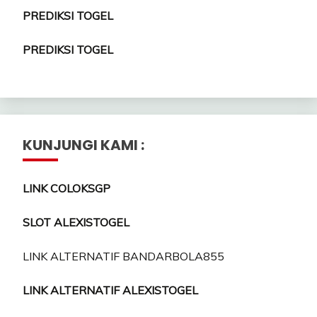
PREDIKSI TOGEL
PREDIKSI TOGEL
KUNJUNGI KAMI :
LINK COLOKSGP
SLOT ALEXISTOGEL
LINK ALTERNATIF BANDARBOLA855
LINK ALTERNATIF ALEXISTOGEL