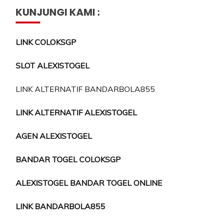
KUNJUNGI KAMI :
LINK COLOKSGP
SLOT ALEXISTOGEL
LINK ALTERNATIF BANDARBOLA855
LINK ALTERNATIF ALEXISTOGEL
AGEN ALEXISTOGEL
BANDAR TOGEL COLOKSGP
ALEXISTOGEL BANDAR TOGEL ONLINE
LINK BANDARBOLA855