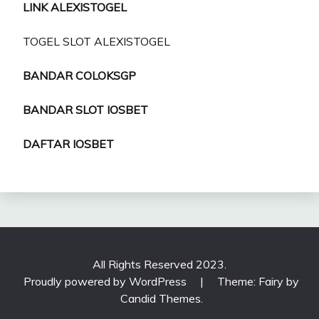
LINK ALEXISTOGEL
TOGEL SLOT ALEXISTOGEL
BANDAR COLOKSGP
BANDAR SLOT IOSBET
DAFTAR IOSBET
All Rights Reserved 2023.
Proudly powered by WordPress
|
Theme: Fairy by
Candid Themes
.