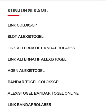
KUNJUNGI KAMI :
LINK COLOKSGP
SLOT ALEXISTOGEL
LINK ALTERNATIF BANDARBOLA855
LINK ALTERNATIF ALEXISTOGEL
AGEN ALEXISTOGEL
BANDAR TOGEL COLOKSGP
ALEXISTOGEL BANDAR TOGEL ONLINE
LINK BANDARBOLA855