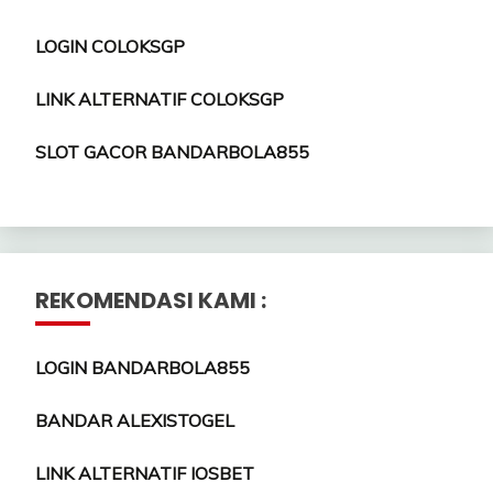
LOGIN COLOKSGP
LINK ALTERNATIF COLOKSGP
SLOT GACOR BANDARBOLA855
REKOMENDASI KAMI :
LOGIN BANDARBOLA855
BANDAR ALEXISTOGEL
LINK ALTERNATIF IOSBET