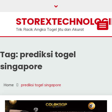
Skip
to
content
STOREXTECHNOLOGI
Trik Racik Angka Togel Jitu dan Akurat
Tag:
prediksi togel
singapore
Home
prediksi togel singapore