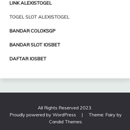
LINK ALEXISTOGEL
TOGEL SLOT ALEXISTOGEL
BANDAR COLOKSGP
BANDAR SLOT IOSBET
DAFTAR IOSBET
All Rights Reserved 2023.
Proudly powered by WordPress
|
Theme: Fairy by
Candid Themes
.