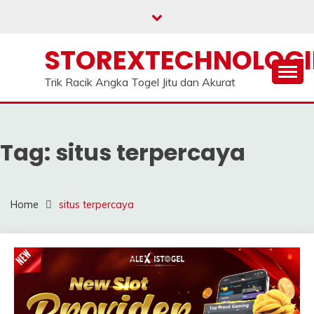
Skip
to
content
STOREXTECHNOLOGI
Trik Racik Angka Togel Jitu dan Akurat
Tag:
situs terpercaya
Home
situs terpercaya