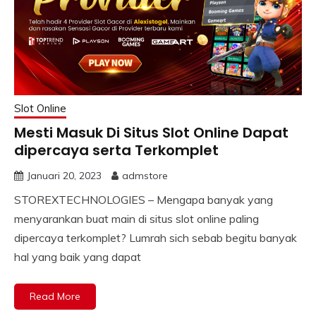
Slot Online
Mesti Masuk Di Situs Slot Online Dapat
dipercaya serta Terkomplet
Januari 20, 2023
admstore
STOREXTECHNOLOGIES – Mengapa banyak yang
menyarankan buat main di situs slot online paling
dipercaya terkomplet? Lumrah sich sebab begitu banyak
hal yang baik yang dapat
Read More