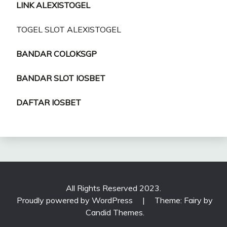
LINK ALEXISTOGEL
TOGEL SLOT ALEXISTOGEL
BANDAR COLOKSGP
BANDAR SLOT IOSBET
DAFTAR IOSBET
All Rights Reserved 2023.
Proudly powered by WordPress
|
Theme: Fairy by
Candid Themes
.