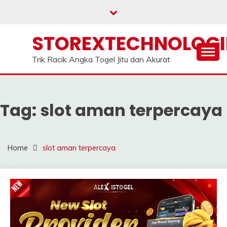
Skip
to
content
STOREXTECHNOLOGI
Trik Racik Angka Togel Jitu dan Akurat
Tag:
slot aman terpercaya
Home
slot aman terpercaya