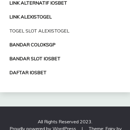
LINK ALTERNATIF IOSBET
LINK ALEXISTOGEL
TOGEL SLOT ALEXISTOGEL
BANDAR COLOKSGP
BANDAR SLOT IOSBET
DAFTAR IOSBET
All Rights Reserved 2023.
Proudly powered by WordPress
|
Theme: Fairy by