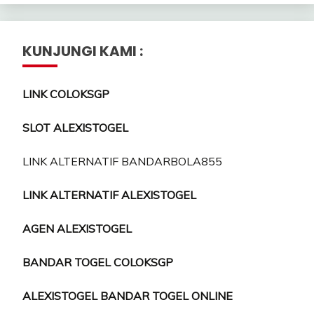
KUNJUNGI KAMI :
LINK COLOKSGP
SLOT ALEXISTOGEL
LINK ALTERNATIF BANDARBOLA855
LINK ALTERNATIF ALEXISTOGEL
AGEN ALEXISTOGEL
BANDAR TOGEL COLOKSGP
ALEXISTOGEL BANDAR TOGEL ONLINE