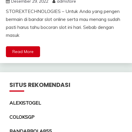
Desember 29, 2022
admstore
STOREXTECHNOLOGIES – Untuk Anda yang pengen
bermain di bandar slot online serta mau menang sudah
pasti harus tahu bocoran slot ini hari. Sebab dengan
masuk
Read More
SITUS REKOMENDASI
ALEXISTOGEL
COLOKSGP
BANDARBOLA855