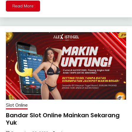
Read More
Slot Online
Bandar Slot Online Mainkan Sekarang
Yuk