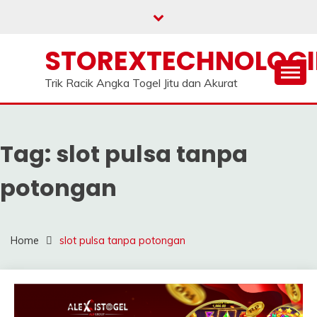
Skip
to
content
STOREXTECHNOLOGI
Trik Racik Angka Togel Jitu dan Akurat
Tag:
slot pulsa tanpa
potongan
Home
slot pulsa tanpa potongan