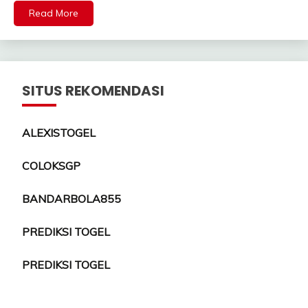
Read More
SITUS REKOMENDASI
ALEXISTOGEL
COLOKSGP
BANDARBOLA855
PREDIKSI TOGEL
PREDIKSI TOGEL