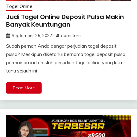
Togel Online
Judi Togel Online Deposit Pulsa Makin
Banyak Keuntungan
September 25, 2022
admstore
Sudah pernah Anda dengar perjudian togel deposit
pulsa? Meskipun diketahui bernama togel deposit pulsa,
permainan ini teruslah perjudian togel online yang kita
tahu sejauh ini
Read More