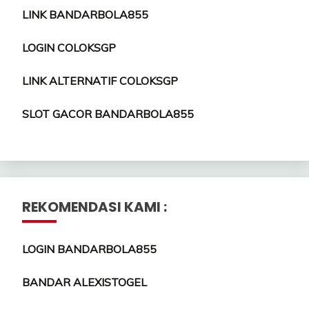
LINK BANDARBOLA855
LOGIN COLOKSGP
LINK ALTERNATIF COLOKSGP
SLOT GACOR BANDARBOLA855
REKOMENDASI KAMI :
LOGIN BANDARBOLA855
BANDAR ALEXISTOGEL