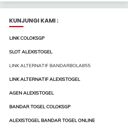
KUNJUNGI KAMI :
LINK COLOKSGP
SLOT ALEXISTOGEL
LINK ALTERNATIF BANDARBOLA855
LINK ALTERNATIF ALEXISTOGEL
AGEN ALEXISTOGEL
BANDAR TOGEL COLOKSGP
ALEXISTOGEL BANDAR TOGEL ONLINE