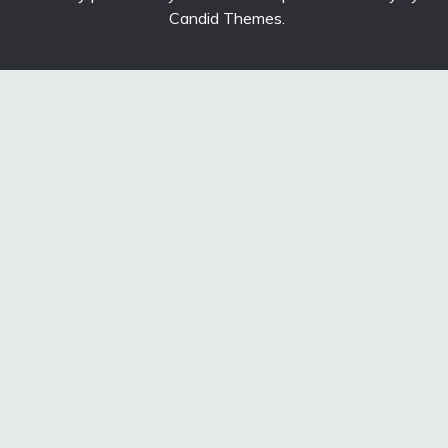
Candid Themes
.