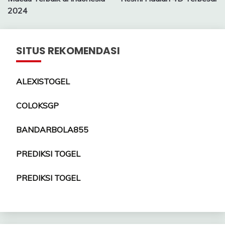
2024
SITUS REKOMENDASI
ALEXISTOGEL
COLOKSGP
BANDARBOLA855
PREDIKSI TOGEL
PREDIKSI TOGEL