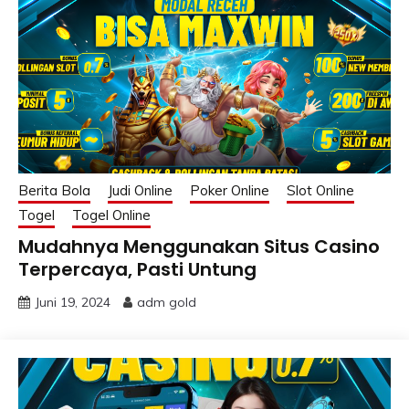
Berita Bola
Judi Online
Poker Online
Slot Online
Togel
Togel Online
Mudahnya Menggunakan Situs Casino
Terpercaya, Pasti Untung
Juni 19, 2024
adm gold