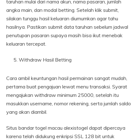
taruhan mulai dari nama akun, nama pasaran, jumlah
angka main, dan modal betting. Setelah klik submit,
silakan tunggu hasil keluaran diumumkan agar tahu
hasilnya. Pastikan submit data taruhan sebelum jadwal
penutupan pasaran supaya masih bisa ikut menebak
keluaran tercepat.
Withdraw Hasil Betting
Cara ambil keuntungan hasil permainan sangat mudah,
pertama buat pengajuan lewat menu transaksi. Syarat
mengajukan withdraw minimum 25000, setelah itu
masukkan username, nomor rekening, serta jumlah saldo
yang akan diambil.
Situs bandar togel macau alexistogel dapat dipercaya
karena telah didukung enkripsi SSL 128 bit untuk