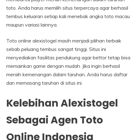
toto. Anda harus memilih situs terpercaya agar berhasil
tembus keluaran setiap kali menebak angka toto macau
maupun variasi lainnya.
Toto online alexistogel masih menjadi pilihan terbaik
sebab peluang tembus sangat tinggi. Situs ini
menyediakan fasilitas pendukung agar bettor tetap bisa
memainkan game dengan mudah. Jika ingin berhasil
meraih kemenangan dalam taruhan, Anda harus daftar
dan memasang taruhan di situs ini.
Kelebihan Alexistogel
Sebagai Agen Toto
Online Indonesia