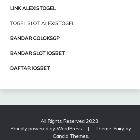
LINK ALEXISTOGEL
TOGEL SLOT ALEXISTOGEL
BANDAR COLOKSGP
BANDAR SLOT IOSBET
DAFTAR IOSBET
All Rights Reserved 2023.
Proudly powered by WordPress
|
Theme: Fairy by
Candid Themes
.