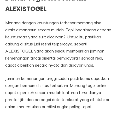
ALEXISTOGEL
Menang dengan keuntungan terbesar memang bisa
diraih dimanapun secara mudah. Tapi, bagaimana dengan
keuntungan yang sulit dicairkan? Untuk itu, pastikan
gabung di situs judi resmi terpercaya, seperti
ALEXISTOGEL yang akan selalu memberikan jaminan
kemenangan tinggi disertai pembayaran sangat real,
dapat diberikan secara nyata dan dibayar lunas.
Jaminan kemenangan tinggi sudah pasti kamu dapatkan
dengan bermain di situs terbaik ini. Menang togel online
dapat diperoleh secara mudah lantaran tersedianya
prediksi jitu dan berbagai data terakurat yang dibutuhkan
dalam menentukan prediksi angka paling tepat.