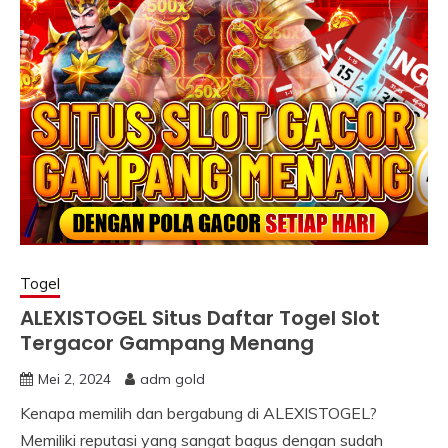
Togel
ALEXISTOGEL Situs Daftar Togel Slot
Tergacor Gampang Menang
Mei 2, 2024
adm gold
Kenapa memilih dan bergabung di ALEXISTOGEL?
Memiliki reputasi yang sangat bagus dengan sudah