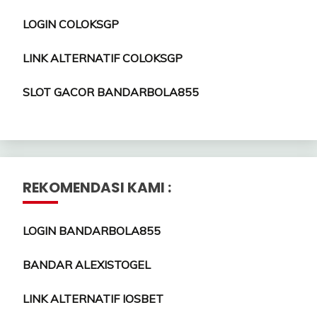
LOGIN COLOKSGP
LINK ALTERNATIF COLOKSGP
SLOT GACOR BANDARBOLA855
REKOMENDASI KAMI :
LOGIN BANDARBOLA855
BANDAR ALEXISTOGEL
LINK ALTERNATIF IOSBET