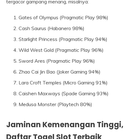
tergacor gampang menang, misalnya:
Gates of Olympus (Pragmatic Play 98%)
Cash Saurus (Habanero 98%)
Starlight Princess (Pragmatic Play 94%)
Wild West Gold (Pragmatic Play 96%)
Sword Ares (Pragmatic Play 96%)
Zhao Cai Jin Bao (Joker Gaming 94%)
Lara Croft Temples (Micro Gaming 91%)
Caishen Maxways (Spade Gaming 93%)
Medusa Monster (Playtech 80%)
Jaminan Kemenangan Tinggi,
Daftar Togel Slot Terbaik