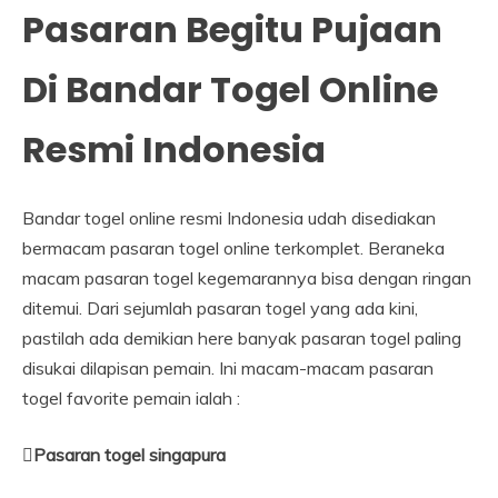
Pasaran Begitu Pujaan
Di Bandar Togel Online
Resmi Indonesia
Bandar togel online resmi Indonesia udah disediakan
bermacam pasaran togel online terkomplet. Beraneka
macam pasaran togel kegemarannya bisa dengan ringan
ditemui. Dari sejumlah pasaran togel yang ada kini,
pastilah ada demikian here banyak pasaran togel paling
disukai dilapisan pemain. Ini macam-macam pasaran
togel favorite pemain ialah :

Pasaran togel singapura