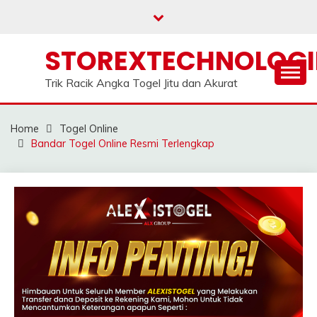
Skip
to
content
STOREXTECHNOLOGI
Trik Racik Angka Togel Jitu dan Akurat
Home
Togel Online
Bandar Togel Online Resmi Terlengkap