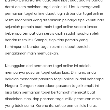
Banyak pencintanya tidak perlu ribet buat ada ke bandar
darat dalam mainkan togel online ini. Untuk mengawali
permainan togel online dapat login di bandar togel online
resmi indonesia yang disediakan pelbagai tipe kebutuhan
sejumlah pemain buat main togel online secara lancar,
beberapa tempat dan servis dipilih sudah siapkan oleh
bandar resmi itu. Sampai, tiap-tiap pemain yang
terhimpun di bandar togel resmi ini dapat peroleh
pengalaman main memuaskan.
Keunggulan dari permainan togel online ini adalah
mempunyai pasaran togel cukup luas. Di mana, anda
bakalan mendapat pasaran togel online ini dari beberapa
Negara. Dengan keberadaan pasaran togel komplit ini
bisa bikin permainan togel bertambah memikat buat
dimainkan. tiap-tiap pasaran togel miliki peraturan main
yang tidak sama. Karena itu, setiap pemain lalu harus