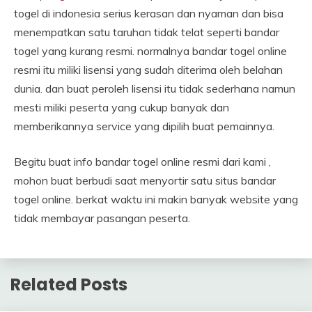
togel di indonesia serius kerasan dan nyaman dan bisa
menempatkan satu taruhan tidak telat seperti bandar
togel yang kurang resmi. normalnya bandar togel online
resmi itu miliki lisensi yang sudah diterima oleh belahan
dunia. dan buat peroleh lisensi itu tidak sederhana namun
mesti miliki peserta yang cukup banyak dan
memberikannya service yang dipilih buat pemainnya.
Begitu buat info bandar togel online resmi dari kami ,
mohon buat berbudi saat menyortir satu situs bandar
togel online. berkat waktu ini makin banyak website yang
tidak membayar pasangan peserta.
Related Posts