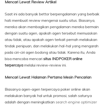
Mencari Lewat Review Artikel
Saat ini ada banyak bettor berpengalaman yang berbaik
hati membuat review mengenai suatu situs. Biasanya,
mereka akan membagikan pengalaman mereka bermain
dengan suatu agen, apakah agen tersebut memuaskan
atau tidak, atau apakah agen terkait pernah melakukan
tindak penipuan, dan melakukan hal-hal yang mengarah
pada ciri-ciri agen bodong atau tidak. Karena itu, Anda
bisa mencoba mencari
situs INDPOKER online
terpercaya
melalui review-review ini.
Mencari Lewat Halaman Pertama Mesin Pencarian
Biasanya agen-agen terpercaya poker online akan
melakukan banyak hal untuk promosi, salah satunya
adalah dengan meningkatkan
search engine optimizer