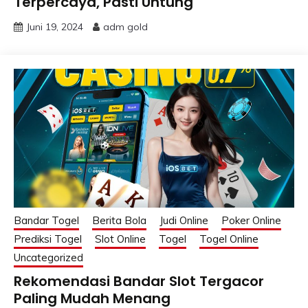
Terpercaya, Pasti Untung
Juni 19, 2024
adm gold
Bandar Togel
Berita Bola
Judi Online
Poker Online
Prediksi Togel
Slot Online
Togel
Togel Online
Uncategorized
Rekomendasi Bandar Slot Tergacor
Paling Mudah Menang