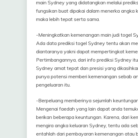
main Sydney yang didatangkan melalui prediksi
fungsikan buat dipakai dalam menerka angka 
maka lebih tepat serta sama.
-Meningkatkan kemenangan main judi togel S
Ada data prediksi togel Sydney tentu akan m
diantaranya yakni dapat mempertingkat kemen
Pertimbangannya, dari info prediksi Sydney it
Sydney amat tepat dan presisi yang dikasihka
punya potensi memberi kemenangan sebab ang
pengeluaran itu.
-Berpeluang memberinya sejumlah keuntunga
Mengenai faedah yang lain dapat anda temuka
berikan beberapa keuntungan. Karena, dari k
mengira angka keluaran Sydney, tentu ada se
entahlah dari pembayaran kemenangan atau b