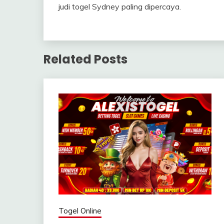
judi togel Sydney paling dipercaya.
Related Posts
Togel Online