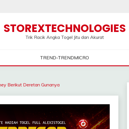
STOREXTECHNOLOGIES
Trik Racik Angka Togel Jitu dan Akurat
TREND-TRENDMICRO
dney Berikut Deretan Gunanya