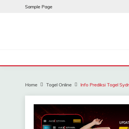
Skip
Sample Page
to
content
Home
Togel Online
Info Prediksi Togel Sy