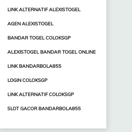
LINK ALTERNATIF ALEXISTOGEL
AGEN ALEXISTOGEL
BANDAR TOGEL COLOKSGP
ALEXISTOGEL BANDAR TOGEL ONLINE
LINK BANDARBOLA855
LOGIN COLOKSGP
LINK ALTERNATIF COLOKSGP
SLOT GACOR BANDARBOLA855