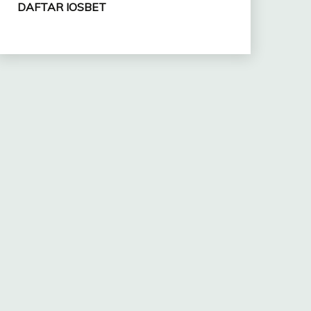
DAFTAR IOSBET