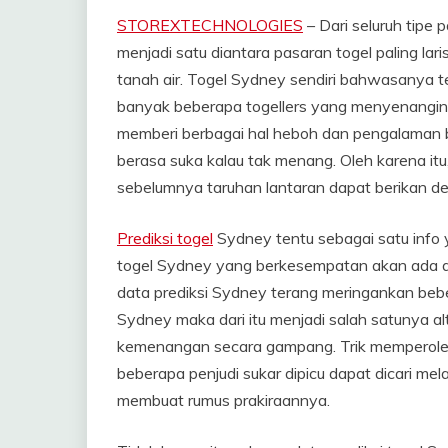
STOREXTECHNOLOGIES
– Dari seluruh tipe 
menjadi satu diantara pasaran togel paling lar
tanah air. Togel Sydney sendiri bahwasanya te
banyak beberapa togellers yang menyenanginy
memberi berbagai hal heboh dan pengalaman ba
berasa suka kalau tak menang. Oleh karena itu
sebelumnya taruhan lantaran dapat berikan de
Prediksi togel
Sydney tentu sebagai satu info
togel Sydney yang berkesempatan akan ada ata
data prediksi Sydney terang meringankan beb
Sydney maka dari itu menjadi salah satunya al
kemenangan secara gampang. Trik memperoleh p
beberapa penjudi sukar dipicu dapat dicari me
membuat rumus prakiraannya.