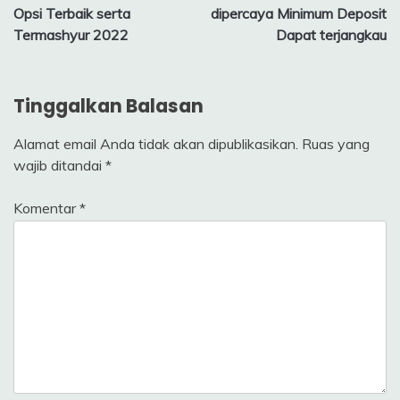
pos
Opsi Terbaik serta
dipercaya Minimum Deposit
Termashyur 2022
Dapat terjangkau
Tinggalkan Balasan
Alamat email Anda tidak akan dipublikasikan.
Ruas yang
wajib ditandai
*
Komentar
*