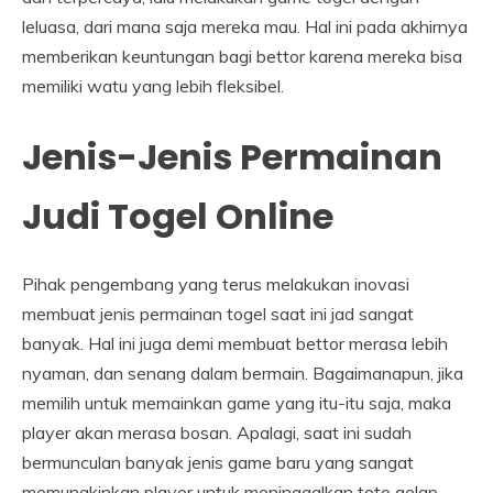
leluasa, dari mana saja mereka mau. Hal ini pada akhirnya
memberikan keuntungan bagi bettor karena mereka bisa
memiliki watu yang lebih fleksibel.
Jenis-Jenis Permainan
Judi Togel Online
Pihak pengembang yang terus melakukan inovasi
membuat jenis permainan togel saat ini jad sangat
banyak. Hal ini juga demi membuat bettor merasa lebih
nyaman, dan senang dalam bermain. Bagaimanapun, jika
memilih untuk memainkan game yang itu-itu saja, maka
player akan merasa bosan. Apalagi, saat ini sudah
bermunculan banyak jenis game baru yang sangat
memungkinkan player untuk meninggalkan toto gelap.