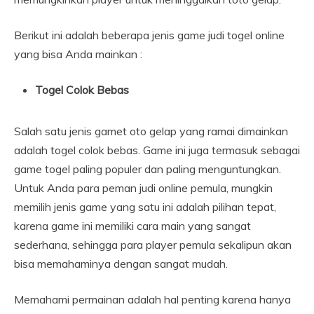
Berikut ini adalah beberapa jenis game judi togel online
yang bisa Anda mainkan :
Togel Colok Bebas
Salah satu jenis gamet oto gelap yang ramai dimainkan
adalah togel colok bebas. Game ini juga termasuk sebagai
game togel paling populer dan paling menguntungkan.
Untuk Anda para peman judi online pemula, mungkin
memilih jenis game yang satu ini adalah pilihan tepat,
karena game ini memiliki cara main yang sangat
sederhana, sehingga para player pemula sekalipun akan
bisa memahaminya dengan sangat mudah.
Memahami permainan adalah hal penting karena hanya