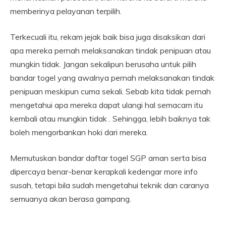
memberinya pelayanan terpilih.
Terkecuali itu, rekam jejak baik bisa juga disaksikan dari
apa mereka pernah melaksanakan tindak penipuan atau
mungkin tidak. Jangan sekalipun berusaha untuk pilih
bandar togel yang awalnya pernah melaksanakan tindak
penipuan meskipun cuma sekali. Sebab kita tidak pernah
mengetahui apa mereka dapat ulangi hal semacam itu
kembali atau mungkin tidak . Sehingga, lebih baiknya tak
boleh mengorbankan hoki dari mereka.
Memutuskan bandar daftar togel SGP aman serta bisa
dipercaya benar-benar kerapkali kedengar more info
susah, tetapi bila sudah mengetahui teknik dan caranya
semuanya akan berasa gampang.