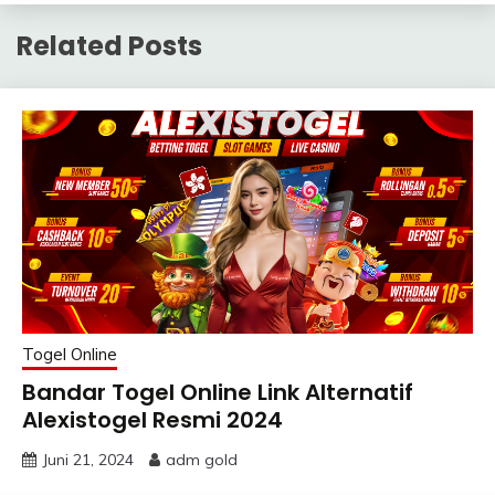
Related Posts
Togel Online
Bandar Togel Online Link Alternatif
Alexistogel Resmi 2024
Juni 21, 2024
adm gold