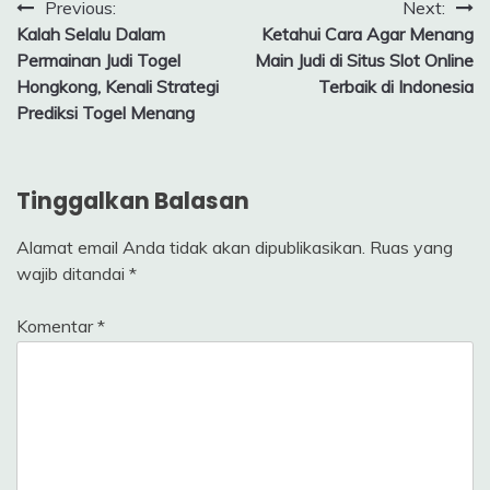
Navigasi
Previous:
Next:
Kalah Selalu Dalam
Ketahui Cara Agar Menang
pos
Permainan Judi Togel
Main Judi di Situs Slot Online
Hongkong, Kenali Strategi
Terbaik di Indonesia
Prediksi Togel Menang
Tinggalkan Balasan
Alamat email Anda tidak akan dipublikasikan.
Ruas yang
wajib ditandai
*
Komentar
*