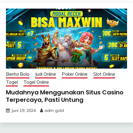
Berita Bola
Judi Online
Poker Online
Slot Online
Togel
Togel Online
Mudahnya Menggunakan Situs Casino
Terpercaya, Pasti Untung
Juni 19, 2024
adm gold