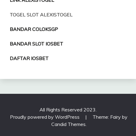
TOGEL SLOT ALEXISTOGEL
BANDAR COLOKSGP
BANDAR SLOT IOSBET
DAFTAR IOSBET
All Rights Reserved 2023.
Proudly powered by WordPress
|
Theme: Fairy by
Candid Themes
.