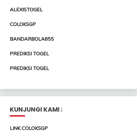
ALEXISTOGEL
COLOKSGP
BANDARBOLA855
PREDIKSI TOGEL
PREDIKSI TOGEL
KUNJUNGI KAMI :
LINK COLOKSGP