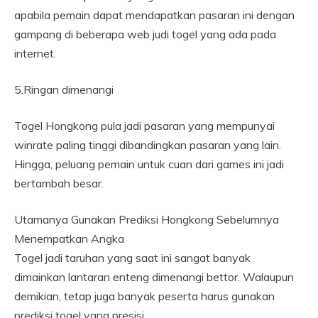
apabila pemain dapat mendapatkan pasaran ini dengan
gampang di beberapa web judi togel yang ada pada
internet.
5.Ringan dimenangi
Togel Hongkong pula jadi pasaran yang mempunyai
winrate paling tinggi dibandingkan pasaran yang lain.
Hingga, peluang pemain untuk cuan dari games ini jadi
bertambah besar.
Utamanya Gunakan Prediksi Hongkong Sebelumnya
Menempatkan Angka
Togel jadi taruhan yang saat ini sangat banyak
dimainkan lantaran enteng dimenangi bettor. Walaupun
demikian, tetap juga banyak peserta harus gunakan
prediksi togel yang presisi.