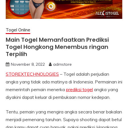
Togel Online
Main Togel Memanfaatkan Prediksi
Togel Hongkong Menembus ringan
Terpilih
November 8, 2022
admstore
STOREXTECHNOLOGIES
– Togel adalah perjudian
angka yang tidak ada matinya di Indonesia. Permainan ini
memerintah pemain menerka
prediksi togel
angka yang
diyakini dapat keluar di pembukaan nomor kedepan.
Tentu, pemain yang mengira angka secara benar bakalan
menjadi pemenang taruhan. Supaya shooting dapat betul
dan kamu dapat cuan banyak, pakai prediksi Hongkong