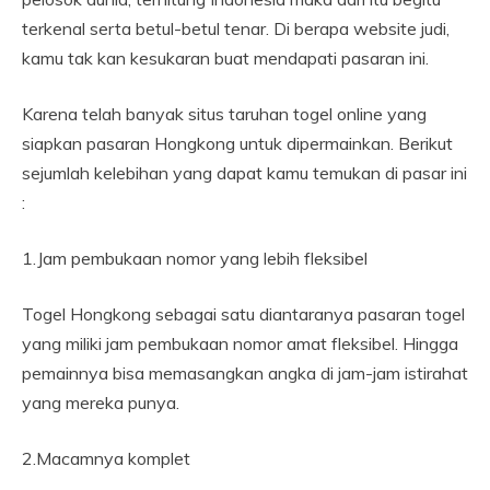
terkenal serta betul-betul tenar. Di berapa website judi,
kamu tak kan kesukaran buat mendapati pasaran ini.
Karena telah banyak situs taruhan togel online yang
siapkan pasaran Hongkong untuk dipermainkan. Berikut
sejumlah kelebihan yang dapat kamu temukan di pasar ini
:
1.Jam pembukaan nomor yang lebih fleksibel
Togel Hongkong sebagai satu diantaranya pasaran togel
yang miliki jam pembukaan nomor amat fleksibel. Hingga
pemainnya bisa memasangkan angka di jam-jam istirahat
yang mereka punya.
2.Macamnya komplet