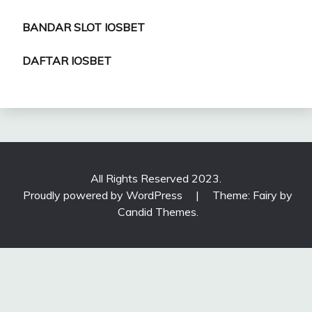
BANDAR SLOT IOSBET
DAFTAR IOSBET
All Rights Reserved 2023.
Proudly powered by WordPress
|
Theme: Fairy by
Candid Themes
.