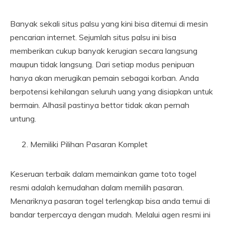
Banyak sekali situs palsu yang kini bisa ditemui di mesin
pencarian internet. Sejumlah situs palsu ini bisa
memberikan cukup banyak kerugian secara langsung
maupun tidak langsung. Dari setiap modus penipuan
hanya akan merugikan pemain sebagai korban. Anda
berpotensi kehilangan seluruh uang yang disiapkan untuk
bermain. Alhasil pastinya bettor tidak akan pernah
untung.
Memiliki Pilihan Pasaran Komplet
Keseruan terbaik dalam memainkan game toto togel
resmi adalah kemudahan dalam memilih pasaran.
Menariknya pasaran togel terlengkap bisa anda temui di
bandar terpercaya dengan mudah. Melalui agen resmi ini