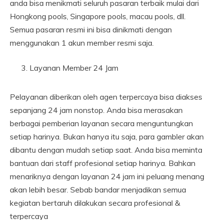
anda bisa menikmati seluruh pasaran terbaik mulai dari
Hongkong pools, Singapore pools, macau pools, dll.
Semua pasaran resmi ini bisa dinikmati dengan
menggunakan 1 akun member resmi saja.
Layanan Member 24 Jam
Pelayanan diberikan oleh agen terpercaya bisa diakses
sepanjang 24 jam nonstop. Anda bisa merasakan
berbagai pemberian layanan secara menguntungkan
setiap harinya. Bukan hanya itu saja, para gambler akan
dibantu dengan mudah setiap saat. Anda bisa meminta
bantuan dari staff profesional setiap harinya. Bahkan
menariknya dengan layanan 24 jam ini peluang menang
akan lebih besar. Sebab bandar menjadikan semua
kegiatan bertaruh dilakukan secara profesional &
terpercaya