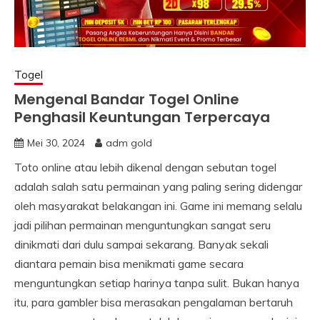
Togel
Mengenal Bandar Togel Online
Penghasil Keuntungan Terpercaya
Mei 30, 2024
adm gold
Toto online atau lebih dikenal dengan sebutan togel
adalah salah satu permainan yang paling sering didengar
oleh masyarakat belakangan ini. Game ini memang selalu
jadi pilihan permainan menguntungkan sangat seru
dinikmati dari dulu sampai sekarang. Banyak sekali
diantara pemain bisa menikmati game secara
menguntungkan setiap harinya tanpa sulit. Bukan hanya
itu, para gambler bisa merasakan pengalaman bertaruh