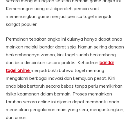
secara menguntungkan setelah bermain game angka ini.
Kemenangan uang asli diperoleh pemain saat
memenangkan game menjadi pemicu togel menjadi
sangat populer.
Permainan tebakan angka ini dulunya hanya dapat anda
mainkan melalui bandar darat saja. Namun seiring dengan
berkembangnya zaman, kini togel sudah berkembang
dan bisa dimainkan secara praktis. Kehadiran
bandar
togel online
menjadi bukti bahwa togel memang
mengalami berbagai inovasi dan kemajuan pesat. Kini
anda bisa bertaruh secara bebas tanpa perlu memikirkan
risiko keamanan dalam bermain. Proses memainkan
taruhan secara online ini dijamin dapat membantu anda
merasakan pengalaman main yang seru, menguntungkan,
dan aman.