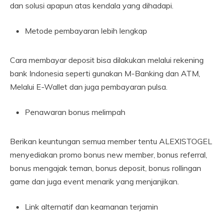
dan solusi apapun atas kendala yang dihadapi.
Metode pembayaran lebih lengkap
Cara membayar deposit bisa dilakukan melalui rekening
bank Indonesia seperti gunakan M-Banking dan ATM,
Melalui E-Wallet dan juga pembayaran pulsa.
Penawaran bonus melimpah
Berikan keuntungan semua member tentu ALEXISTOGEL
menyediakan promo bonus new member, bonus referral,
bonus mengajak teman, bonus deposit, bonus rollingan
game dan juga event menarik yang menjanjikan.
Link alternatif dan keamanan terjamin