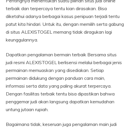
Pentingnya menentukan suatu pilihan situs judi online
terbaik dan terpercaya tentu kian dirasakan. Bisa
diketahui adanya berbagai kasus penipuan terjadi tentu
patut kita hindari. Untuk itu, dengan memilih serta gabung
di situs ALEXISTOGEL memang tidak diragukan lagi
keunggulannya.
Dapatkan pengalaman bermain terbaik Bersama situs
judi resmi ALEXISTOGEL berlisensi melalui berbagai jenis
permainan memuaskan yang disediakan. Setiap
permainan didukung dengan panduan cara main,
informasi serta data yang paling akurat terpercaya.
Dengan fasilitas terbaik tentu bisa dipastikan bahwa
penggemar judi akan langsung dapatkan kemudahan
untung jutaan rupiah.
Bagaimana tidak, keseruan juga pengalaman main judi