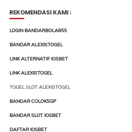
REKOMENDASI KAMI :
LOGIN BANDARBOLA855
BANDAR ALEXISTOGEL
LINK ALTERNATIF IOSBET
LINK ALEXISTOGEL
TOGEL SLOT ALEXISTOGEL
BANDAR COLOKSGP
BANDAR SLOT IOSBET
DAFTAR IOSBET