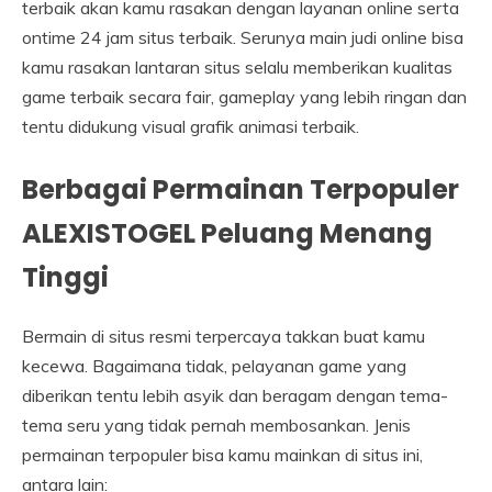
terbaik akan kamu rasakan dengan layanan online serta
ontime 24 jam situs terbaik. Serunya main judi online bisa
kamu rasakan lantaran situs selalu memberikan kualitas
game terbaik secara fair, gameplay yang lebih ringan dan
tentu didukung visual grafik animasi terbaik.
Berbagai Permainan Terpopuler
ALEXISTOGEL Peluang Menang
Tinggi
Bermain di situs resmi terpercaya takkan buat kamu
kecewa. Bagaimana tidak, pelayanan game yang
diberikan tentu lebih asyik dan beragam dengan tema-
tema seru yang tidak pernah membosankan. Jenis
permainan terpopuler bisa kamu mainkan di situs ini,
antara lain: