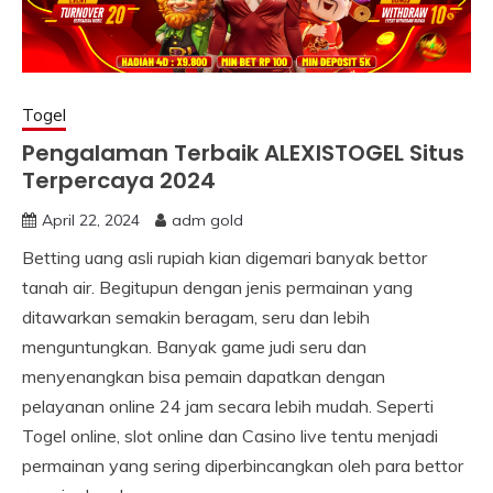
Togel
Pengalaman Terbaik ALEXISTOGEL Situs
Terpercaya 2024
April 22, 2024
adm gold
Betting uang asli rupiah kian digemari banyak bettor
tanah air. Begitupun dengan jenis permainan yang
ditawarkan semakin beragam, seru dan lebih
menguntungkan. Banyak game judi seru dan
menyenangkan bisa pemain dapatkan dengan
pelayanan online 24 jam secara lebih mudah. Seperti
Togel online, slot online dan Casino live tentu menjadi
permainan yang sering diperbincangkan oleh para bettor