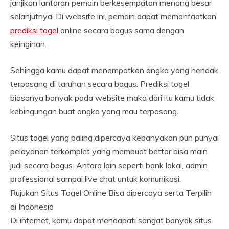
janjikan lantaran pemain berkesempatan menang besar
selanjutnya. Di website ini, pemain dapat memanfaatkan
prediksi togel
online secara bagus sama dengan
keinginan.
Sehingga kamu dapat menempatkan angka yang hendak
terpasang di taruhan secara bagus. Prediksi togel
biasanya banyak pada website maka dari itu kamu tidak
kebingungan buat angka yang mau terpasang.
Situs togel yang paling dipercaya kebanyakan pun punyai
pelayanan terkomplet yang membuat bettor bisa main
judi secara bagus. Antara lain seperti bank lokal, admin
professional sampai live chat untuk komunikasi.
Rujukan Situs Togel Online Bisa dipercaya serta Terpilih
di Indonesia
Di internet, kamu dapat mendapati sangat banyak situs