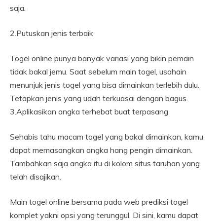
saja.
2.Putuskan jenis terbaik
Togel online punya banyak variasi yang bikin pemain
tidak bakal jemu. Saat sebelum main togel, usahain
menunjuk jenis togel yang bisa dimainkan terlebih dulu.
Tetapkan jenis yang udah terkuasai dengan bagus.
3.Aplikasikan angka terhebat buat terpasang
Sehabis tahu macam togel yang bakal dimainkan, kamu
dapat memasangkan angka hang pengin dimainkan.
Tambahkan saja angka itu di kolom situs taruhan yang
telah disajikan.
Main togel online bersama pada web prediksi togel
komplet yakni opsi yang terunggul. Di sini, kamu dapat