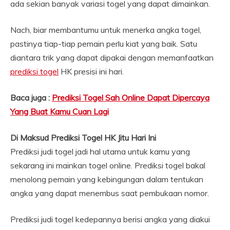
ada sekian banyak variasi togel yang dapat dimainkan.
Nach, biar membantumu untuk menerka angka togel,
pastinya tiap-tiap pemain perlu kiat yang baik. Satu
diantara trik yang dapat dipakai dengan memanfaatkan
prediksi togel
HK presisi ini hari.
Baca juga :
Prediksi Togel Sah Online Dapat Dipercaya
Yang Buat Kamu Cuan Lagi
Di Maksud Prediksi Togel HK Jitu Hari Ini
Prediksi judi togel jadi hal utama untuk kamu yang
sekarang ini mainkan togel online. Prediksi togel bakal
menolong pemain yang kebingungan dalam tentukan
angka yang dapat menembus saat pembukaan nomor.
Prediksi judi togel kedepannya berisi angka yang diakui