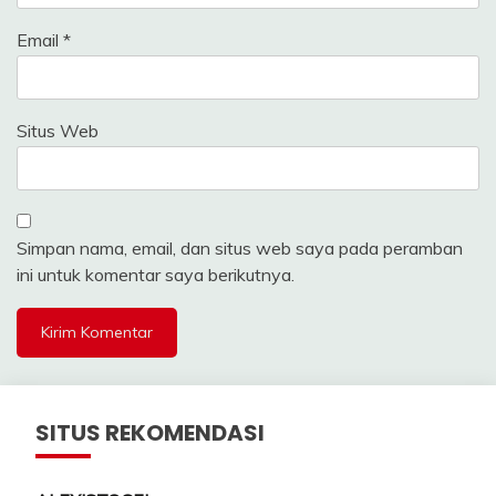
Email
*
Situs Web
Simpan nama, email, dan situs web saya pada peramban
ini untuk komentar saya berikutnya.
SITUS REKOMENDASI