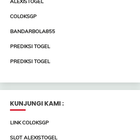
ALEXISTOGEL
COLOKSGP
BANDARBOLA855
PREDIKSI TOGEL
PREDIKSI TOGEL
KUNJUNGI KAMI :
LINK COLOKSGP
SLOT ALEXISTOGEL