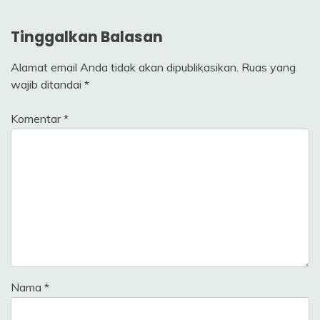
Tinggalkan Balasan
Alamat email Anda tidak akan dipublikasikan.
Ruas yang
wajib ditandai
*
Komentar
*
Nama
*