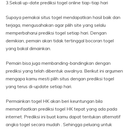
3.Sekali up-date prediksi togel online tiap-tiap hari
Supaya pemakai situs togel mendapatkan hasil baik dan
terjaga, mengusahakan agar pilih site yang selalu
memperbaharui prediksi togel setiap hari. Dengan
demikian, pemain akan tidak tertinggal bocoran togel
yang bakal dimainkan.
Pemain bisa juga membanding-bandingkan dengan
prediksi yang telah dibentuk awalnya. Berikut ini argumen
mengapa kamu mesti pilih situs dengan prediksi togel
yang terus di-update setiap hari.
Permainkan togel HK akan beri keuntungan bila
memanfaatkan prediksi togel HK tepat yang ada pada
internet. Prediksi ini buat kamu dapat tentukan alternatif
angka togel secara mudah . Sehingga peluang untuk