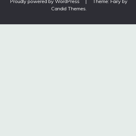
Proudly powered by WordPress
|
Theme: Fairy by
Candid Themes
.