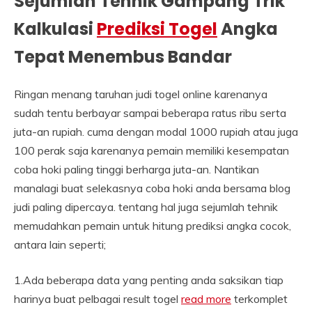
Sejumlah Tehnik Gampang Trik
Kalkulasi
Prediksi Togel
Angka
Tepat Menembus Bandar
Ringan menang taruhan judi togel online karenanya
sudah tentu berbayar sampai beberapa ratus ribu serta
juta-an rupiah. cuma dengan modal 1000 rupiah atau juga
100 perak saja karenanya pemain memiliki kesempatan
coba hoki paling tinggi berharga juta-an. Nantikan
manalagi buat selekasnya coba hoki anda bersama blog
judi paling dipercaya. tentang hal juga sejumlah tehnik
memudahkan pemain untuk hitung prediksi angka cocok,
antara lain seperti;
1.Ada beberapa data yang penting anda saksikan tiap
harinya buat pelbagai result togel
read more
terkomplet