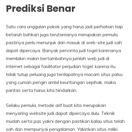
Prediksi Benar
Satu cara unggulan pokok yang harus jadi perhatian tiap
betaruh bahkan juga terutamanya merupakan pemula,
pastinya perlu menunjuk dan masuk di web-site judi sah
dapat dipercaya. Banyak pencinta judi togel karenanya
membikin makin bertambahnya jumlah web judi di
internet sebagai fasilitator perjudian togel. karena itu
tidak tutup peluang juga terdapatnya macam situs palsu
yang cuman pengin ambil keuntungan sepihak, maka
pantas serta harus kita hindarkan.
Selaku pemula, metode arif buat kita merupakan
menyaring website judi dapat dipercaya dulu. Teknik
mudah serta pas yakni dengan pastikan kalau situs telah
sah dan mempunyai pengalaman. Yakinkan situs miliki