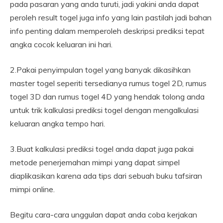
pada pasaran yang anda turuti, jadi yakini anda dapat
peroleh result togel juga info yang lain pastilah jadi bahan
info penting dalam memperoleh deskripsi prediksi tepat
angka cocok keluaran ini hari.
2.Pakai penyimpulan togel yang banyak dikasihkan
master togel seperiti tersedianya rumus togel 2D, rumus
togel 3D dan rumus togel 4D yang hendak tolong anda
untuk trik kalkulasi prediksi togel dengan mengalkulasi
keluaran angka tempo hari.
3.Buat kalkulasi prediksi togel anda dapat juga pakai
metode penerjemahan mimpi yang dapat simpel
diaplikasikan karena ada tips dari sebuah buku tafsiran
mimpi online.
Begitu cara-cara unggulan dapat anda coba kerjakan