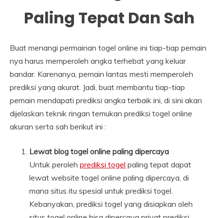
Paling Tepat Dan Sah
Buat menangi permainan togel online ini tiap-tiap pemain
nya harus memperoleh angka terhebat yang keluar
bandar. Karenanya, pemain lantas mesti memperoleh
prediksi yang akurat. Jadi, buat membantu tiap-tiap
pemain mendapati prediksi angka terbaik ini, di sini akan
dijelaskan teknik ringan temukan prediksi togel online
akuran serta sah berikut ini :
Lewat blog togel online paling dipercaya
Untuk peroleh
prediksi togel
paling tepat dapat
lewat website togel online paling dipercaya, di
mana situs itu spesial untuk prediksi togel.
Kebanyakan, prediksi togel yang disiapkan oleh
situs togel online bisa dipercaya privat prediksi