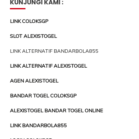
KUNJUNGI KAMI :
LINK COLOKSGP
SLOT ALEXISTOGEL
LINK ALTERNATIF BANDARBOLA855
LINK ALTERNATIF ALEXISTOGEL
AGEN ALEXISTOGEL
BANDAR TOGEL COLOKSGP
ALEXISTOGEL BANDAR TOGEL ONLINE
LINK BANDARBOLA855