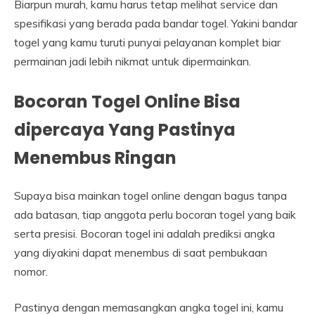
Biarpun murah, kamu harus tetap melihat service dan
spesifikasi yang berada pada bandar togel. Yakini bandar
togel yang kamu turuti punyai pelayanan komplet biar
permainan jadi lebih nikmat untuk dipermainkan.
Bocoran Togel Online Bisa
dipercaya Yang Pastinya
Menembus Ringan
Supaya bisa mainkan togel online dengan bagus tanpa
ada batasan, tiap anggota perlu bocoran togel yang baik
serta presisi. Bocoran togel ini adalah prediksi angka
yang diyakini dapat menembus di saat pembukaan
nomor.
Pastinya dengan memasangkan angka togel ini, kamu