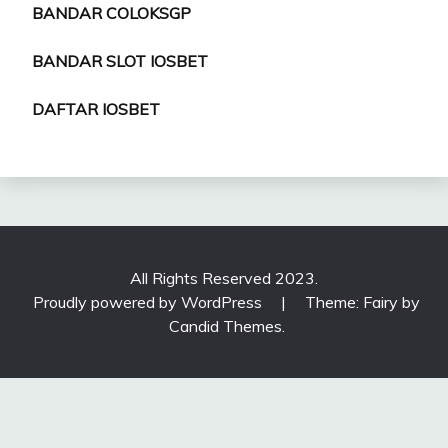
BANDAR COLOKSGP
BANDAR SLOT IOSBET
DAFTAR IOSBET
All Rights Reserved 2023.
Proudly powered by WordPress
|
Theme: Fairy by
Candid Themes
.