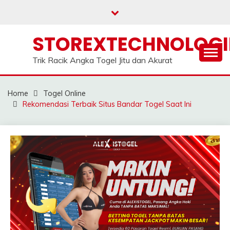
Skip
to
content
STOREXTECHNOLOGI
Trik Racik Angka Togel Jitu dan Akurat
Home
Togel Online
Rekomendasi Terbaik Situs Bandar Togel Saat Ini