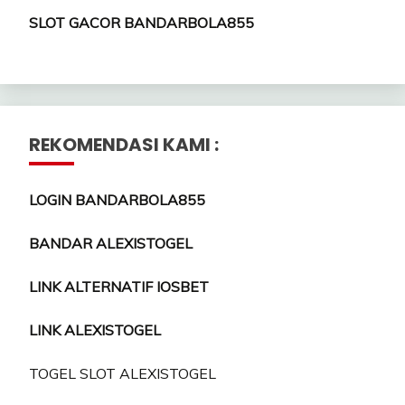
SLOT GACOR BANDARBOLA855
REKOMENDASI KAMI :
LOGIN BANDARBOLA855
BANDAR ALEXISTOGEL
LINK ALTERNATIF IOSBET
LINK ALEXISTOGEL
TOGEL SLOT ALEXISTOGEL