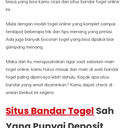
biasa yang bisa kamu cicipi dari situs bandar togel online
ini.
Mulai dengan model togel online yang komplet sampai
terdapat beberapa trik dan tips menang yang presisi.
Ada juga banyak bocoran togel yang bisa dipakai biar
gampang menang.
Maka dari itu, mengusahakan agar saat sebelum main
togel online, kamu harus masuk dan main di web bandar
togel paling dipercaya lebih dahulu. Kayak apa situs
bandar yang amat disarankan? Kamu dapat check di
uraian berikut ini segera.
Situs Bandar Togel
Sah
Yang Punyai Deposit