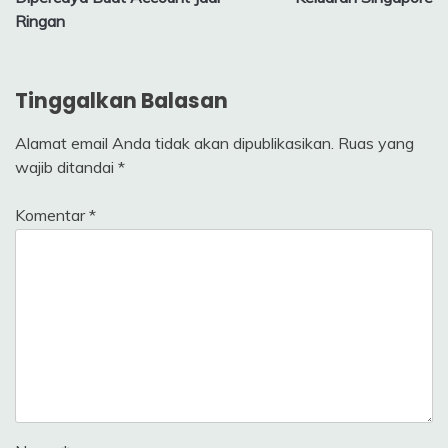
Ringan
Tinggalkan Balasan
Alamat email Anda tidak akan dipublikasikan.
Ruas yang
wajib ditandai
*
Komentar
*