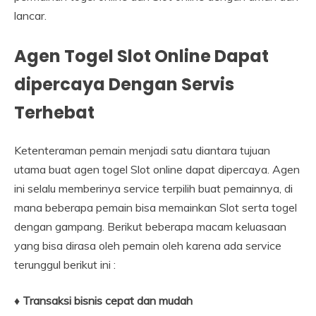
lancar.
Agen Togel Slot Online Dapat
dipercaya Dengan Servis
Terhebat
Ketenteraman pemain menjadi satu diantara tujuan
utama buat agen togel Slot online dapat dipercaya. Agen
ini selalu memberinya service terpilih buat pemainnya, di
mana beberapa pemain bisa memainkan Slot serta togel
dengan gampang. Berikut beberapa macam keluasaan
yang bisa dirasa oleh pemain oleh karena ada service
terunggul berikut ini :
♦
Transaksi bisnis cepat dan mudah