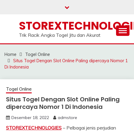
Skip
to
content
STOREXTECHNOLOGI
Trik Racik Angka Togel Jitu dan Akurat
Home
Togel Online
Situs Togel Dengan Slot Online Paling dipercaya Nomor 1
Di Indonesia
Togel Online
Situs Togel Dengan Slot Online Paling
dipercaya Nomor 1 Di Indonesia
Desember 18, 2022
admstore
STOREXTECHNOLOGIES
– Pelbagai jenis perjudian