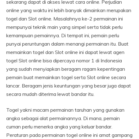
sekarang dapat di akses lewat cara online. Perjudian
online yang waktu ini lebih banyak dimainkan merupakan
togel dan Slot online. Masalahnya ke-2 permainan ini
mempunyai teknik main yang simpel serta tidak perlu
kemampuan pemainnya. Di tempat ini, pemain perlu
punyai peruntungan dalam menangi permainan itu. Buat
memainkan togel dan Slot online ini dapat lewat agen
togel Slot online bisa dipercaya nomor 1 di Indonesia
yang sudah menyiapkan beragam ragam kepentingan
pemain buat memainkan togel serta Slot online secara
lancar. Beragam jenis keuntungan yang besar juga dapat
secara mudah diterima lewat bandar itu.
Togel yakni macam permainan taruhan yang gunakan
angka sebagai alat permainannya. Di mana, pemain
cuman perlu menerka angka yang keluar bandar.
Peraturan pada permainan togel online ini amat gampang