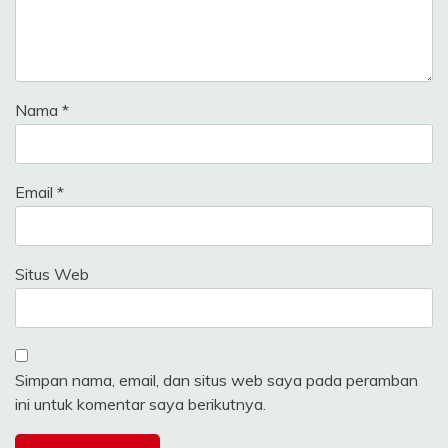
Nama
*
Email
*
Situs Web
Simpan nama, email, dan situs web saya pada peramban
ini untuk komentar saya berikutnya.