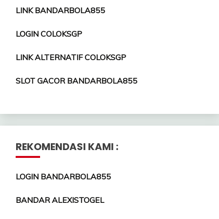
LINK BANDARBOLA855
LOGIN COLOKSGP
LINK ALTERNATIF COLOKSGP
SLOT GACOR BANDARBOLA855
REKOMENDASI KAMI :
LOGIN BANDARBOLA855
BANDAR ALEXISTOGEL