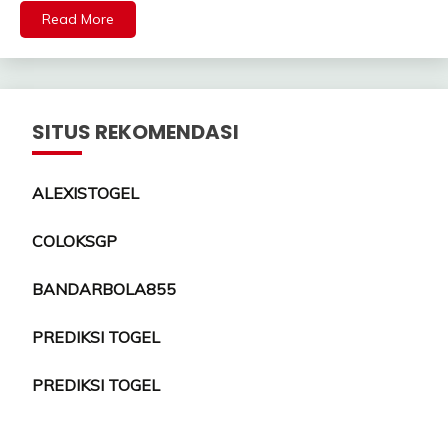
Read More
SITUS REKOMENDASI
ALEXISTOGEL
COLOKSGP
BANDARBOLA855
PREDIKSI TOGEL
PREDIKSI TOGEL