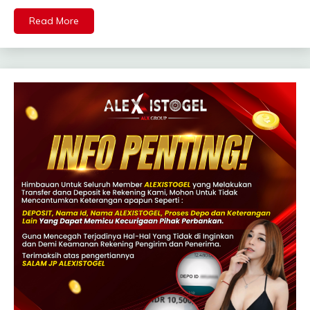
Read More