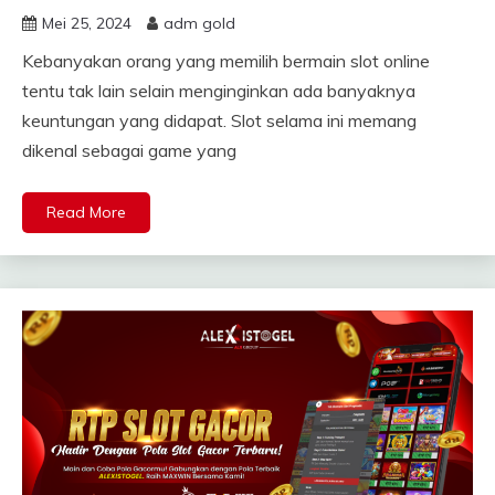
Mei 25, 2024
adm gold
Kebanyakan orang yang memilih bermain slot online
tentu tak lain selain menginginkan ada banyaknya
keuntungan yang didapat. Slot selama ini memang
dikenal sebagai game yang
Read More