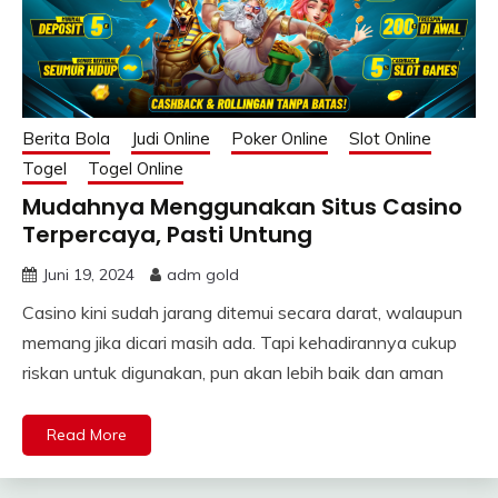
Berita Bola
Judi Online
Poker Online
Slot Online
Togel
Togel Online
Mudahnya Menggunakan Situs Casino
Terpercaya, Pasti Untung
Juni 19, 2024
adm gold
Casino kini sudah jarang ditemui secara darat, walaupun
memang jika dicari masih ada. Tapi kehadirannya cukup
riskan untuk digunakan, pun akan lebih baik dan aman
Read More