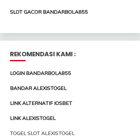
SLOT GACOR BANDARBOLA855
REKOMENDASI KAMI :
LOGIN BANDARBOLA855
BANDAR ALEXISTOGEL
LINK ALTERNATIF IOSBET
LINK ALEXISTOGEL
TOGEL SLOT ALEXISTOGEL