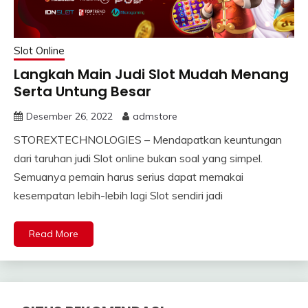
Slot Online
Langkah Main Judi Slot Mudah Menang
Serta Untung Besar
Desember 26, 2022
admstore
STOREXTECHNOLOGIES – Mendapatkan keuntungan
dari taruhan judi Slot online bukan soal yang simpel.
Semuanya pemain harus serius dapat memakai
kesempatan lebih-lebih lagi Slot sendiri jadi
Read More