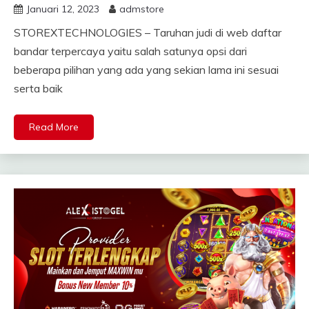
Januari 12, 2023
admstore
STOREXTECHNOLOGIES – Taruhan judi di web daftar
bandar terpercaya yaitu salah satunya opsi dari
beberapa pilihan yang ada yang sekian lama ini sesuai
serta baik
Read More