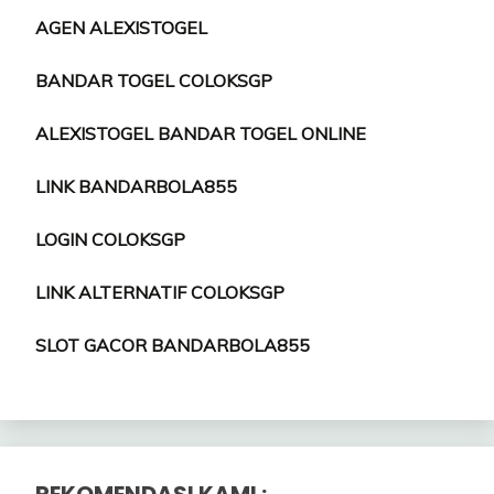
AGEN ALEXISTOGEL
BANDAR TOGEL COLOKSGP
ALEXISTOGEL BANDAR TOGEL ONLINE
LINK BANDARBOLA855
LOGIN COLOKSGP
LINK ALTERNATIF COLOKSGP
SLOT GACOR BANDARBOLA855
REKOMENDASI KAMI :