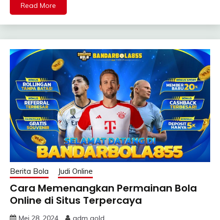
Read More
Berita Bola
Judi Online
Cara Memenangkan Permainan Bola
Online di Situs Terpercaya
Mei 28, 2024
adm gold