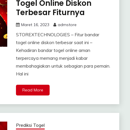
Togel Online Diskon
Terbesar Fiturnya
Maret 16, 2023
admstore
STOREXTECHNOLOGIES – Fitur bandar
togel online diskon terbesar saat ini –
Kehadiran bandar togel online aman
terpercaya memang menjadi kabar
membahagiakan untuk sebagian para pemain.
Hal ini
Read More
Prediksi Togel