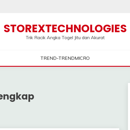
STOREXTECHNOLOGIES
Trik Racik Angka Togel Jitu dan Akurat
TREND-TRENDMICRO
lengkap