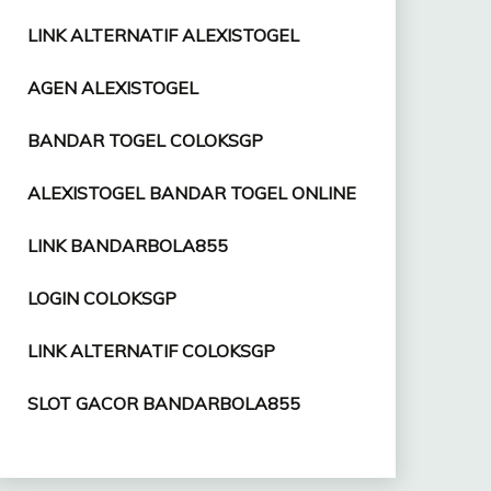
LINK ALTERNATIF ALEXISTOGEL
AGEN ALEXISTOGEL
BANDAR TOGEL COLOKSGP
ALEXISTOGEL BANDAR TOGEL ONLINE
LINK BANDARBOLA855
LOGIN COLOKSGP
LINK ALTERNATIF COLOKSGP
SLOT GACOR BANDARBOLA855