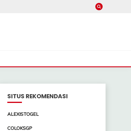
SITUS REKOMENDASI
ALEXISTOGEL
COLOKSGP