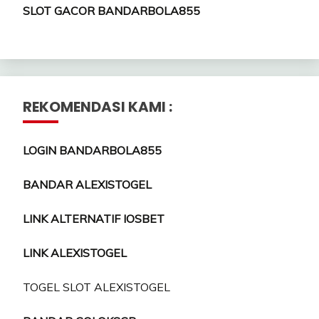
SLOT GACOR BANDARBOLA855
REKOMENDASI KAMI :
LOGIN BANDARBOLA855
BANDAR ALEXISTOGEL
LINK ALTERNATIF IOSBET
LINK ALEXISTOGEL
TOGEL SLOT ALEXISTOGEL