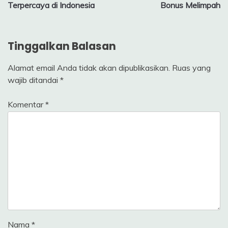
pos
Terpercaya di Indonesia
Bonus Melimpah
Tinggalkan Balasan
Alamat email Anda tidak akan dipublikasikan.
Ruas yang
wajib ditandai
*
Komentar
*
Nama
*