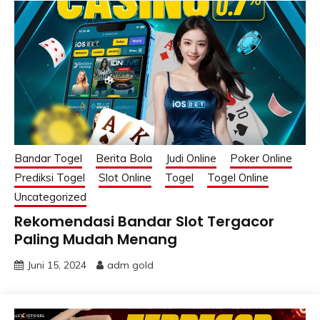
Bandar Togel
Berita Bola
Judi Online
Poker Online
Prediksi Togel
Slot Online
Togel
Togel Online
Uncategorized
Rekomendasi Bandar Slot Tergacor
Paling Mudah Menang
Juni 15, 2024
adm gold