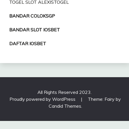
TOGEL SLOT ALEXISTOGEL
BANDAR COLOKSGP
BANDAR SLOT IOSBET
DAFTAR IOSBET
All Rights Reserved 2023.
Proudly powered by WordPress
|
Theme: Fairy by
Candid Themes
.