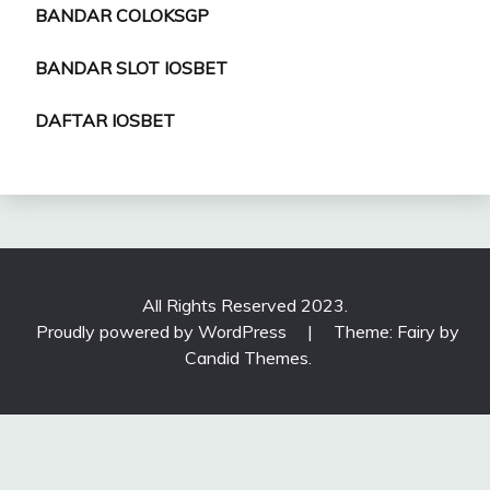
BANDAR COLOKSGP
BANDAR SLOT IOSBET
DAFTAR IOSBET
All Rights Reserved 2023.
Proudly powered by WordPress
|
Theme: Fairy by
Candid Themes
.