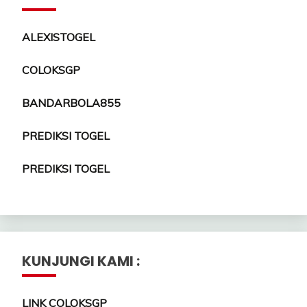
ALEXISTOGEL
COLOKSGP
BANDARBOLA855
PREDIKSI TOGEL
PREDIKSI TOGEL
KUNJUNGI KAMI :
LINK COLOKSGP