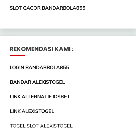
SLOT GACOR BANDARBOLA855
REKOMENDASI KAMI :
LOGIN BANDARBOLA855
BANDAR ALEXISTOGEL
LINK ALTERNATIF IOSBET
LINK ALEXISTOGEL
TOGEL SLOT ALEXISTOGEL