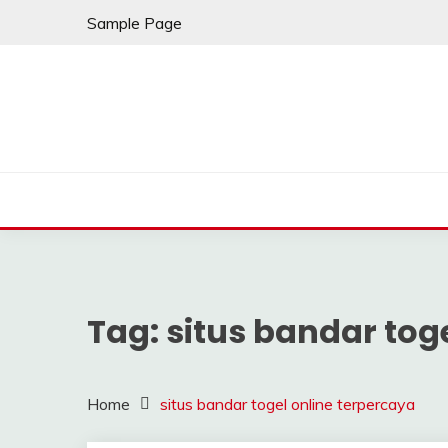
Skip
Sample Page
to
content
Tag:
situs bandar tog
Home
situs bandar togel online terpercaya