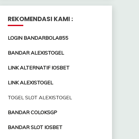
REKOMENDASI KAMI :
LOGIN BANDARBOLA855
BANDAR ALEXISTOGEL
LINK ALTERNATIF IOSBET
LINK ALEXISTOGEL
TOGEL SLOT ALEXISTOGEL
BANDAR COLOKSGP
BANDAR SLOT IOSBET