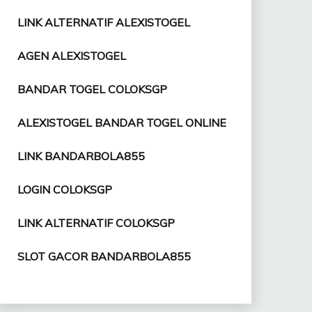
LINK ALTERNATIF ALEXISTOGEL
AGEN ALEXISTOGEL
BANDAR TOGEL COLOKSGP
ALEXISTOGEL BANDAR TOGEL ONLINE
LINK BANDARBOLA855
LOGIN COLOKSGP
LINK ALTERNATIF COLOKSGP
SLOT GACOR BANDARBOLA855