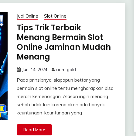
Judi Online
Slot Online
Tips Trik Terbaik
Menang Bermain Slot
Online Jaminan Mudah
Menang
Juni 14, 2024
adm gold
Pada prinsipnya, siapapun bettor yang
bermain slot online tentu mengharapkan bisa
meraih kemenangan. Alasan ingin menang
sebab tidak lain karena akan ada banyak
keuntungan-keuntungan yang
Read More