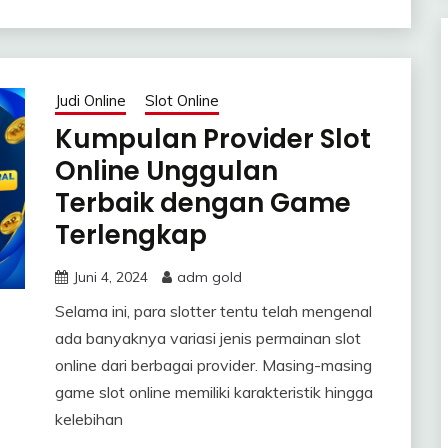
Judi Online
Slot Online
Kumpulan Provider Slot
Online Unggulan
Terbaik dengan Game
Terlengkap
Juni 4, 2024
adm gold
Selama ini, para slotter tentu telah mengenal
ada banyaknya variasi jenis permainan slot
online dari berbagai provider. Masing-masing
game slot online memiliki karakteristik hingga
kelebihan