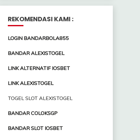
REKOMENDASI KAMI :
LOGIN BANDARBOLA855
BANDAR ALEXISTOGEL
LINK ALTERNATIF IOSBET
LINK ALEXISTOGEL
TOGEL SLOT ALEXISTOGEL
BANDAR COLOKSGP
BANDAR SLOT IOSBET