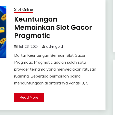
Slot Online
Keuntungan
Memainkan Slot Gacor
Pragmatic
Juli 23, 2024
adm gold
Daftar Keuntungan Bermain Slot Gacor
Pragmatic Pragmatic adalah salah satu
provider ternama yang menyediakan ratusan
iGaming. Beberapa permainan paling
menguntungkan di antaranya variasi 3, 5,
Read More