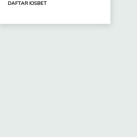
DAFTAR IOSBET