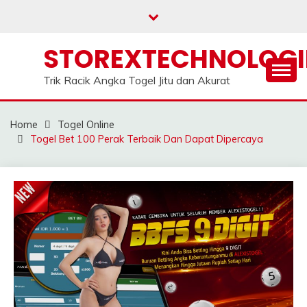
Skip
to
content
STOREXTECHNOLOGI
Trik Racik Angka Togel Jitu dan Akurat
Home
Togel Online
Togel Bet 100 Perak Terbaik Dan Dapat Dipercaya