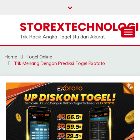
Skip
to
content
STOREXTECHNOLOGI
Trik Racik Angka Togel Jitu dan Akurat
Home
Togel Online
Trik Menang Dengan Prediksi Togel Exototo