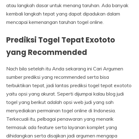
atau langkah dasar untuk menang taruhan. Ada banyak
kembali langkah tepat yang dapat dipadukan dalam
mencapai kemenangan taruhan togel online.
Prediksi Togel Tepat Exototo
yang Recommended
Nach bila setelah itu Anda sekarang ini Cari Argumen
sumber prediksi yang recommended serta bisa
terbuktikan tepat, jadi lantas prediksi togel tepat exototo
yaitu opsi yang akurat. Seperti dijumpai kalau blog judi
togel yang berikut adalah opsi web judi yang sah
menyediakan permainan togel online di Indonesia.
Terkecuali itu, pelbagai penawaran yang menarik
termasuk ada feature serta layanan komplet yang
dihidangkan serta disajikan jadi argumen mengapa