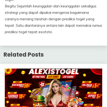
Begitu Sejumlah keunggulan dan keunggulan sekaligus
strategi yang dapat dipakai mengenai bagaimana
caranya menang taruhan dengan prediksi togel yang
tepat. Satu diantaranya antara lain dapat memakai rumus
prediksi togel tepat exototo.
Related Posts