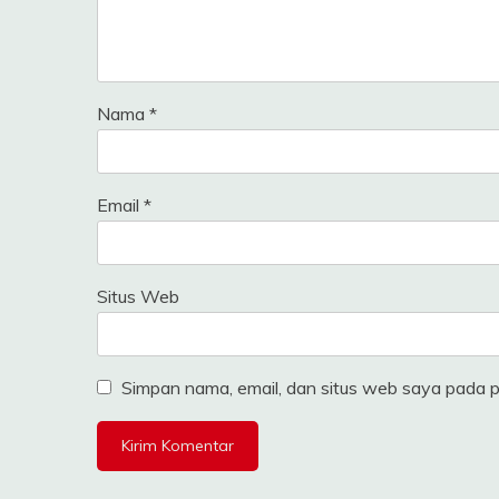
Nama
*
Email
*
Situs Web
Simpan nama, email, dan situs web saya pada p