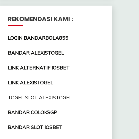
REKOMENDASI KAMI :
LOGIN BANDARBOLA855
BANDAR ALEXISTOGEL
LINK ALTERNATIF IOSBET
LINK ALEXISTOGEL
TOGEL SLOT ALEXISTOGEL
BANDAR COLOKSGP
BANDAR SLOT IOSBET