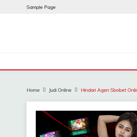
Skip
Sample Page
to
content
Home
Judi Online
Hindari Agen Sbobet Onlin