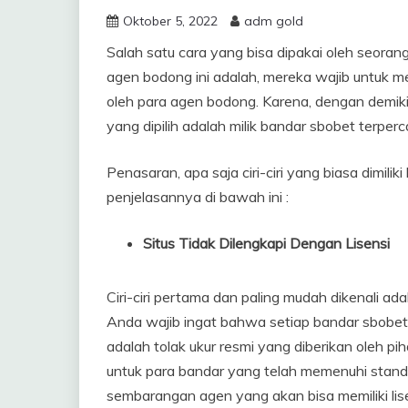
Oktober 5, 2022
adm gold
Salah satu cara yang bisa dipakai oleh seorang
agen bodong ini adalah, mereka wajib untuk mem
oleh para agen bodong. Karena, dengan demik
yang dipilih adalah milik bandar sbobet terperc
Penasaran, apa saja ciri-ciri yang biasa dimili
penjelasannya di bawah ini :
Situs Tidak Dilengkapi Dengan Lisensi
Ciri-ciri pertama dan paling mudah dikenali ada
Anda wajib ingat bahwa setiap bandar sbobet re
adalah tolak ukur resmi yang diberikan oleh pi
untuk para bandar yang telah memenuhi standa
sembarangan agen yang akan bisa memiliki lise