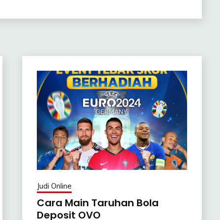
Judi Online
Cara Main Taruhan Bola
Deposit OVO