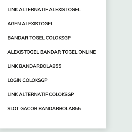
LINK ALTERNATIF ALEXISTOGEL
AGEN ALEXISTOGEL
BANDAR TOGEL COLOKSGP
ALEXISTOGEL BANDAR TOGEL ONLINE
LINK BANDARBOLA855
LOGIN COLOKSGP
LINK ALTERNATIF COLOKSGP
SLOT GACOR BANDARBOLA855