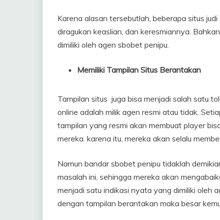
Karena alasan tersebutlah, beberapa situs judi
diragukan keaslian, dan keresmiannya. Bahkan, b
dimiliki oleh agen sbobet penipu.
Memiliki Tampilan Situs Berantakan
Tampilan situs juga bisa menjadi salah satu t
online adalah milik agen resmi atau tidak. Se
tampilan yang resmi akan membuat player bis
mereka. karena itu, mereka akan selalu memberik
Namun bandar sbobet penipu tidaklah demikian
masalah ini, sehingga mereka akan mengabaikan
menjadi satu indikasi nyata yang dimiliki oleh
dengan tampilan berantakan maka besar kemung