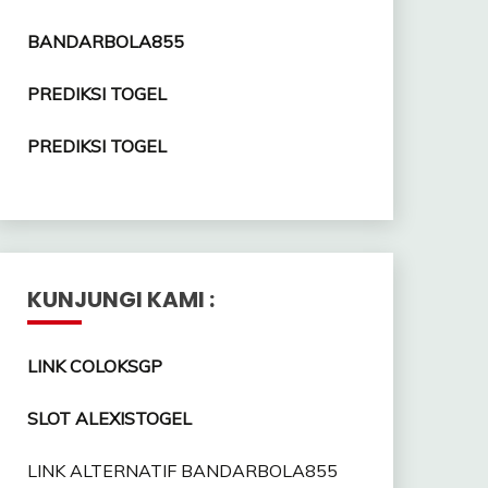
BANDARBOLA855
PREDIKSI TOGEL
PREDIKSI TOGEL
KUNJUNGI KAMI :
LINK COLOKSGP
SLOT ALEXISTOGEL
LINK ALTERNATIF BANDARBOLA855