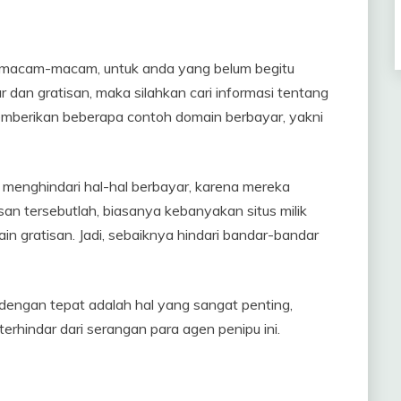
ermacam-macam, untuk anda yang belum begitu
dan gratisan, maka silahkan cari informasi tentang
n memberikan beberapa contoh domain berbayar, yakni
menghindari hal-hal berbayar, karena mereka
an tersebutlah, biasanya kebanyakan situs milik
 gratisan. Jadi, sebaiknya hindari bandar-bandar
pu dengan tepat adalah hal yang sangat penting,
rhindar dari serangan para agen penipu ini.